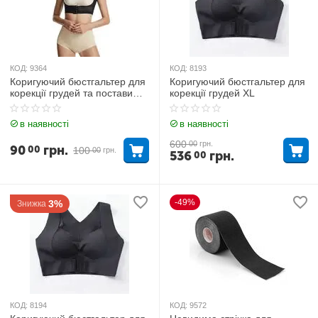
КОД:
9364
КОД:
8193
Коригуючий бюстгальтер для
Коригуючий бюстгальтер для
корекції грудей та постави
корекції грудей ХL
Чорний ХL
в наявності
в наявності
600
00
грн.
90
грн.
00
100
00
грн.
536
грн.
00
-49%
3%
Знижка
КОД:
8194
КОД:
9572