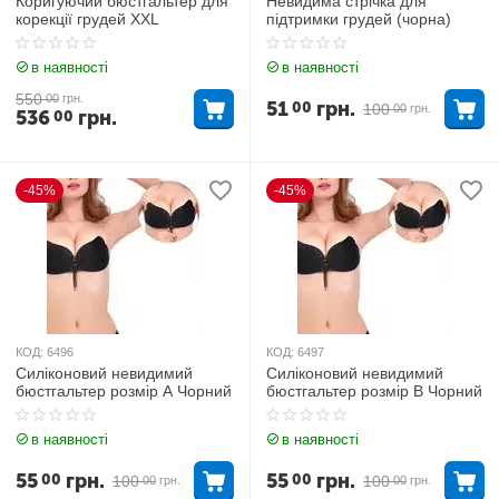
Коригуючий бюстгальтер для
Невидима стрічка для
корекції грудей ХХL
підтримки грудей (чорна)
в наявності
в наявності
550
00
грн.
51
грн.
00
100
00
грн.
536
грн.
00
-45%
-45%
КОД:
6496
КОД:
6497
Силіконовий невидимий
Силіконовий невидимий
бюстгальтер розмір A Чорний
бюстгальтер розмір B Чорний
в наявності
в наявності
55
грн.
55
грн.
00
00
100
100
00
грн.
00
грн.