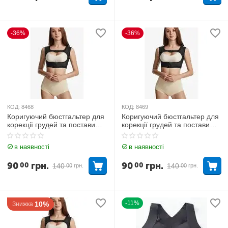
-36%
-36%
КОД:
8468
КОД:
8469
Коригуючий бюстгальтер для
Коригуючий бюстгальтер для
корекції грудей та постави
корекції грудей та постави
Чорний 2XL
Чорний L
в наявності
в наявності
90
грн.
90
грн.
00
00
140
140
00
грн.
00
грн.
-11%
10%
Знижка