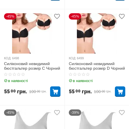
-45%
-45%
КОД:
6498
КОД:
6499
Силіконовий невидимий
Силіконовий невидимий
бюстгальтер розмір C Чорний
бюстгальтер розмір D Чорний
в наявності
в наявності
55
грн.
55
грн.
00
00
100
100
00
грн.
00
грн.
-45%
-39%