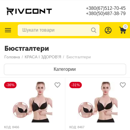
+380(67)512-70-45
+380(50)487-38-79
0
Бюстгалтери
Головна
/
КРАСА І ЗДОРОВ'Я
/
Бюстгалтери
Категории
-36%
-31%
КОД:
8466
КОД:
8467