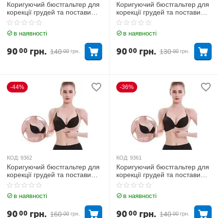
Коригуючий бюстгальтер для
Коригуючий бюстгальтер для
корекції грудей та постави
корекції грудей та постави
Бежевий 2XL
Бежевий 2XL
в наявності
в наявності
90
грн.
90
грн.
00
00
140
130
00
грн.
00
грн.
-44%
-36%
КОД:
9362
КОД:
9361
Коригуючий бюстгальтер для
Коригуючий бюстгальтер для
корекції грудей та постави
корекції грудей та постави
Бежевий L
Бежевий М
в наявності
в наявності
90
грн.
90
грн.
00
00
160
140
00
грн.
00
грн.