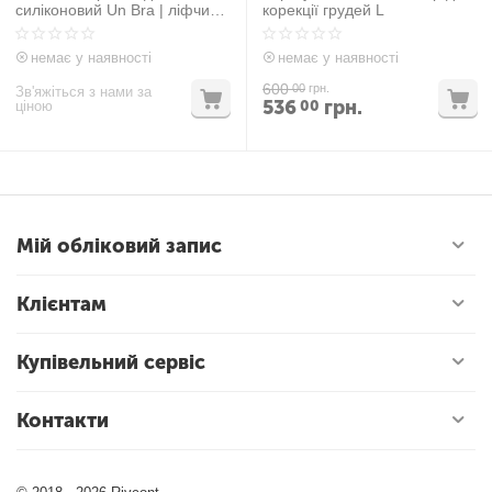
силіконовий Un Bra | ліфчик -
корекції грудей L
невидимка
немає у наявності
немає у наявності
600
00
грн.
Зв'яжіться з нами за
536
грн.
00
ціною
Мій обліковий запис
Клієнтам
Купівельний сервіс
Контакти