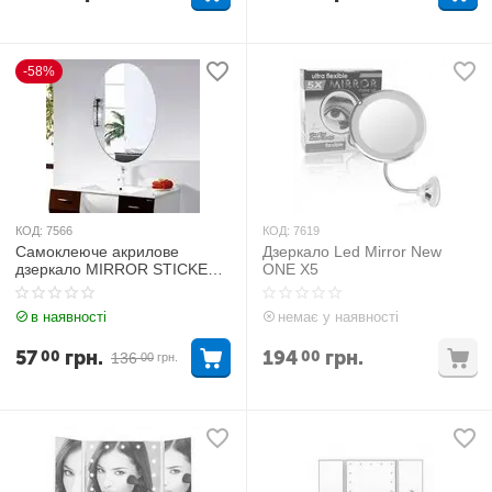
-58%
КОД:
7566
КОД:
7619
Самоклеюче акрилове
Дзеркало Led Mirror New
дзеркало MIRROR STICKED
ONE X5
ROUND
в наявності
немає у наявності
57
грн.
194
грн.
00
00
136
00
грн.