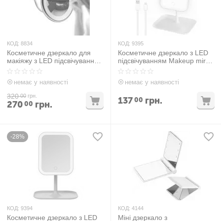
КОД:
8834
КОД:
9395
Косметичне дзеркало для
Косметичне дзеркало з LED
макіяжу з LED підсвічуванням
підсвічуванням Makeup mirror
з 10-кратним збільшенням
with led light Білий
немає у наявності
немає у наявності
320
00
грн.
137
грн.
00
270
грн.
00
-28%
КОД:
9394
КОД:
4144
Косметичне дзеркало з LED
Міні дзеркало з