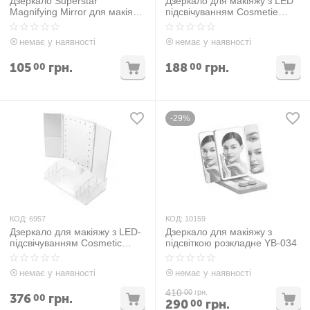
Дзеркало Superstar
Дзеркало для макіяжу з LED
Magnifying Mirror для макіяжу
підсвічуванням Cosmetie
з LED-підсвічуванням Чорний
Mirror HH071
немає у наявності
немає у наявності
105
грн.
188
грн.
00
00
-29%
КОД:
6957
КОД:
10159
Дзеркало для макіяжу з LED-
Дзеркало для макіяжу з
підсвічуванням Сosmetic
підсвіткою розкладне YB-034
Mirror Чорний 1255
немає у наявності
немає у наявності
410
00
грн.
376
грн.
00
290
грн.
00