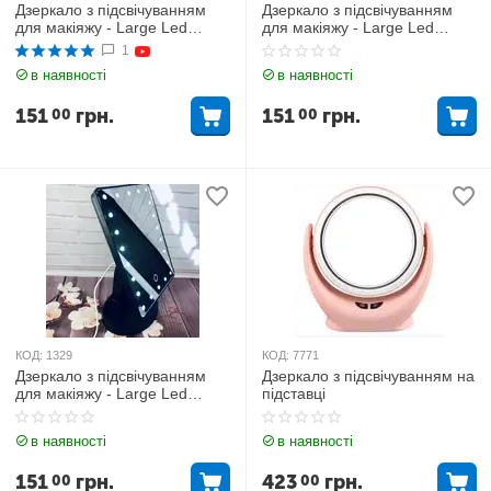
Дзеркало з підсвічуванням
Дзеркало з підсвічуванням
для макіяжу - Large Led
для макіяжу - Large Led
Mirror Білий
Mirror Рожевий
1
в наявності
в наявності
151
грн.
151
грн.
00
00
КОД:
1329
КОД:
7771
Дзеркало з підсвічуванням
Дзеркало з підсвічуванням на
для макіяжу - Large Led
підставці
Mirror Чорний
в наявності
в наявності
151
грн.
423
грн.
00
00