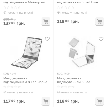
підсвічуванням Makeup mirror
підсвічуванням 8 Led Біле
with led light Рожевий
немає у наявності
немає у наявності
190
00
грн.
118
грн.
00
137
грн.
00
КОД:
4146
КОД:
4609
Міні дзеркало з
Міні-дзеркало з
підсвічуванням 8 Led Чорне
підсвічуванням 8 Led
Блакитне
немає у наявності
немає у наявності
117
грн.
118
грн.
00
00