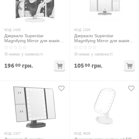
КОД:
1428
КОД:
1326
Дзеркало Superstar
Дзеркало Superstar
Magnifying Mirror для макіяжу
Magnifying Mirror для макіяжу
з LED-підсвічуванням Білий
з LED-підсвічуванням
Рожевий
немає у наявності
немає у наявності
196
грн.
105
грн.
00
00
КОД:
1327
КОД:
4628