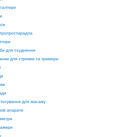
галтери
ри
нси
тропростирадла
ятори
би для схуднення
нки для стрижки та тримери
і
ди
ки
ади
тосування для масажу
ові апарати
метри
нажери
и