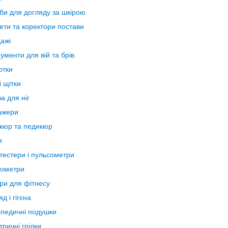
би для догляду за шкірою
ети та коректори постави
ажі
рументи для вій та брів
отки
і щітки
а для ніг
ажери
кюр та педикюр
и
тестери і пульсометри
ометри
ри для фітнесу
д і гігєна
педичні подушки
тричні грілки