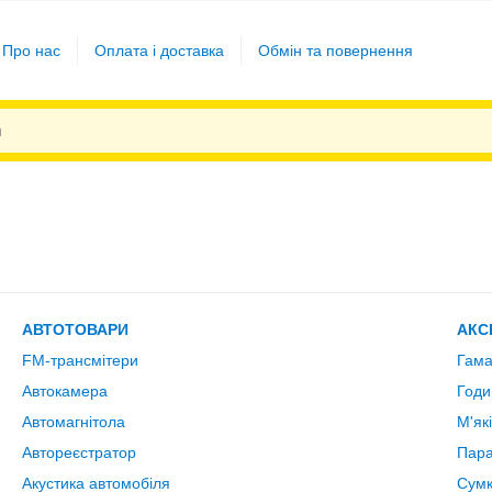
Про нас
Оплата і доставка
Обмін та повернення
АВТОТОВАРИ
АКС
FM-трансмітери
Гама
Автокамера
Годи
Автомагнітола
М'як
Автореєстратор
Пара
Акустика автомобіля
Сум