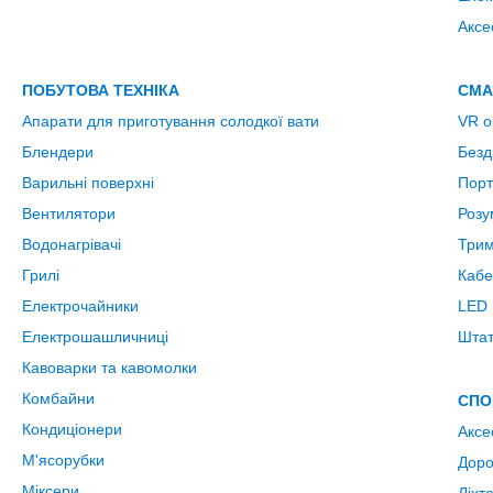
Аксе
ПОБУТОВА ТЕХНІКА
СМА
Апарати для приготування солодкої вати
VR о
Блендери
Безд
Варильні поверхні
Порт
Вентилятори
Розу
Водонагрівачі
Трим
Грилі
Кабе
Електрочайники
LED 
Електрошашличниці
Штат
Кавоварки та кавомолки
Комбайни
СПО
Кондиціонери
Аксе
М'ясорубки
Доро
Міксери