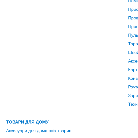
Пом
Прис
Пров
Прое
Пуль
Торг
Швей
Аксе
Карт
Конв
Роут
Заря
Техн
ТОВАРИ ДЛЯ ДОМУ
Аксесуари для домашніх тварин