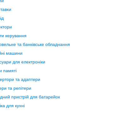
пи
тавки
ід
ктори
ти керування
овельне та банківське обладнання
ні машини
суари для електроніки
и памяті
ертори та адаптери
ери та репітери
дний пристрій для батарейок
іка для кухні