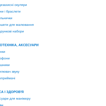
езахисні окуляри
ни і браслети
льнички
шети для малювання
рункові набори
ІОТЕХНІКА, АКСЕСУАРИ
нки
рофони
ушники
илювач звуку
оприймачі
СА І ЗДОРОВ'Я
суари для манікюру
ви