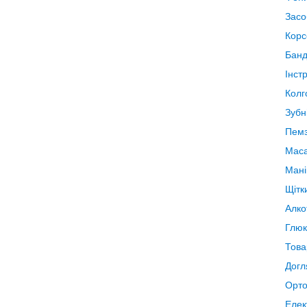
Засо
Корс
Банд
Інст
Колг
Зубн
Пемз
Мас
Мані
Щітк
Алко
Глюк
Това
Догля
Орто
Елек