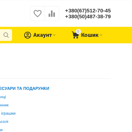
+380(67)512-70-45
+380(50)487-38-79
0
Акаунт
Кошик
ЕСУАРИ ТА ПОДАРУНКИ
нці
нник
і іграшки
солі
ки