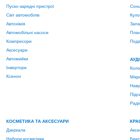
Пуско-зарядні пристрої
Сонц
Світ автомобілів
Куло
Автохімія
Запа
Автомобільні насоси
План
Компресори
Пода
Аксесуари
Автомийки
АУД
Інвертори
Коло
Ксенон
Мік
Нав
Підс
Раді
КОСМЕТИКА ТА АКСЕСУАРИ
КРА
Дзеркала
Аксе
Набори косметики
Брит