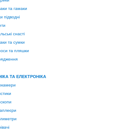
арики
аки та гамаки
и підводні
ети
льські снасті
аки та сумки
оси та пляшки
рядження
НІКА ТА ЕЛЕКТРОНІКА
окамери
стики
скопи
аплеєри
тиметри
івачі