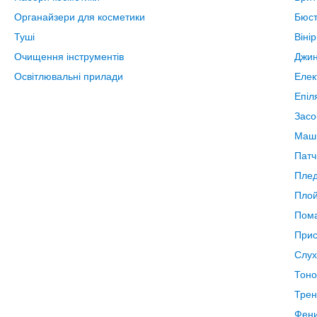
Органайзери для косметики
Бюст
Туші
Віні
Очищення інструментів
Джи
Освітлювальні прилади
Елек
Епіл
Засо
Маши
Патч
Пле
Плой
Пом
Прис
Слух
Тоно
Тре
Фен