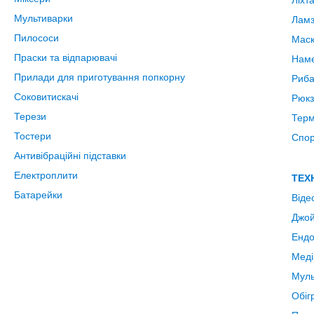
Ліхт
Мультиварки
Ламз
Пилососи
Маск
Праски та відпарювачі
Нам
Прилади для приготування попкорну
Риба
Соковитискачі
Рюкз
Терези
Терм
Тостери
Спо
Антивібраційні підставки
Електроплити
ТЕХ
Батарейки
Віде
Джой
Ендо
Меді
Муль
Обігр