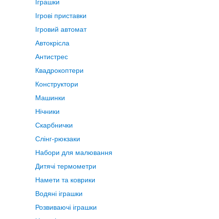
Іграшки
Ігрові приставки
Ігровий автомат
Автокрісла
Антистрес
Квадрокоптери
Конструктори
Машинки
Нічники
Скарбнички
Слінг-рюкзаки
Набори для малювання
Дитячі термометри
Намети та коврики
Водяні іграшки
Розвиваючі іграшки