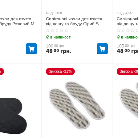
КОД:
3158
КОД:
4237
чохли для взуття
Силіконові чохли для взуття
Силіконові
 бруду Рожевий M
від дощу та бруду Сірий S
від дощу 
і
в наявності
в наявно
100
105
00
грн.
00
грн.
48
грн.
48
гр
00
00
%
Знижка -31%
Знижка -