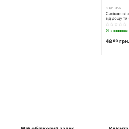
КОД:
3156
Силіконові 
від дощу та
в наявност
48
грн
00
Мій обліковий запис
Клієнт