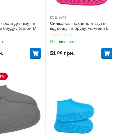
КОД:
9244
 чохли для взуття
Силіконові чохли для взуття
та бруду Жовтий M
від дощу та бруду Рожевий L
сті
в наявності
н.
51
грн.
00
54%