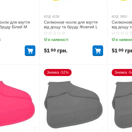
КОД:
4238
КОД:
3953
чохли для взуття
Силіконові чохли для взуття
Силіконові
 бруду Білий М
від дощу та бруду Жовтий L
від дощу 
і
в наявності
в наявно
51
грн.
51
гр
00
00
Знижка -52%
Знижка -