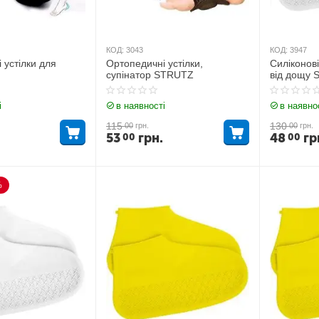
КОД:
3043
КОД:
3947
 устілки для
Ортопедичні устілки,
Силіконові
супінатор STRUTZ
від дощу 
і
в наявності
в наявно
115
130
00
грн.
00
грн.
53
грн.
48
гр
00
00
%