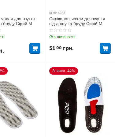
КОД:
4233
 чохли для взуття
Силіконові чохли для взуття
та бруду Сірий М
від дощу та бруду Синій M
сті
в наявності
51
грн.
00
н.
38%
Знижка -44%