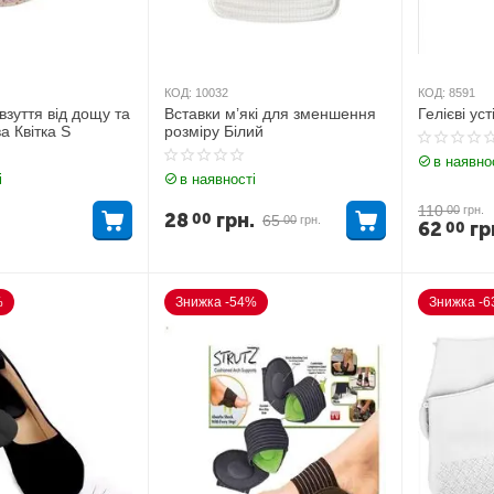
КОД:
10032
КОД:
8591
взуття від дощу та
Вставки м’які для зменшення
Гелієві ус
а Квітка S
розміру Білий
в наявно
і
в наявності
110
00
грн.
28
грн.
00
65
00
грн.
62
гр
00
%
Знижка -54%
Знижка -