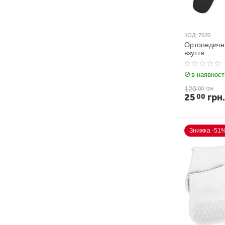
КОД:
7620
Ортопедичні
взуття
в наявност
120
00
грн.
25
грн.
00
Знижка -51