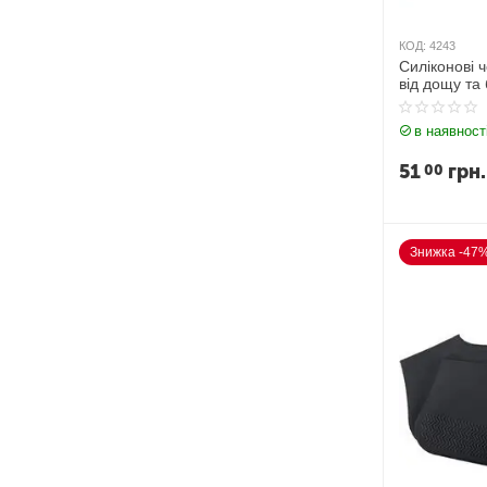
КОД:
4243
Силіконові 
від дощу та
в наявност
51
грн.
00
Знижка -47