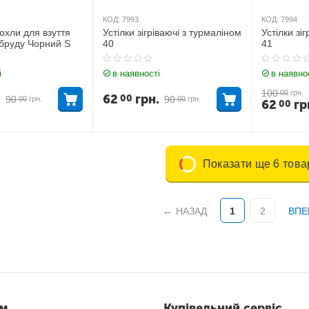
КОД:
7993
КОД:
7994
чохли для взуття
Устілки зігріваючі з турмаліном
Устілки зі
 бруду Чорний S
40
41
і
в наявності
в наявно
100
00
грн.
.
62
грн.
00
90
90
00
грн.
00
грн.
62
гр
00
Показати ще 6 това
НАЗАД
1
2
ВПЕ
ам
Купівельний сервіс