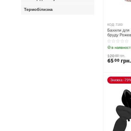
Термобілизна
КОД:
7183
Бахили для 
бруду Рожев
в наявност
120
00
грн.
65
грн.
00
Знижка -79