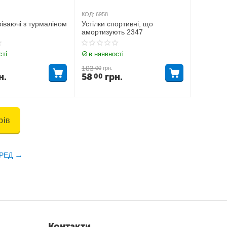
КОД:
6958
гріваючі з турмаліном
Устілки спортивні, що
амортизують 2347
сті
в наявності
103
00
грн.
н.
58
грн.
00
рів
РЕД
Контакти