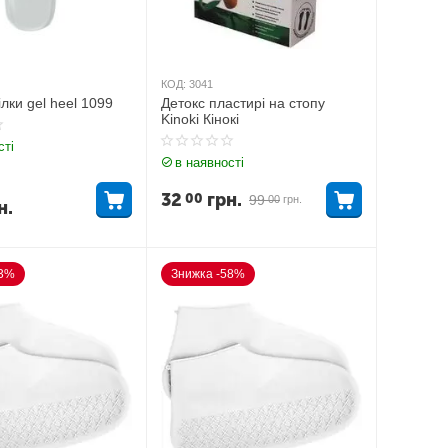
КОД:
3041
тілки gel heel 1099
Детокс пластирі на стопу
Kinoki Кінокі
сті
в наявності
32
грн.
00
99
00
грн.
н.
63%
Знижка -58%