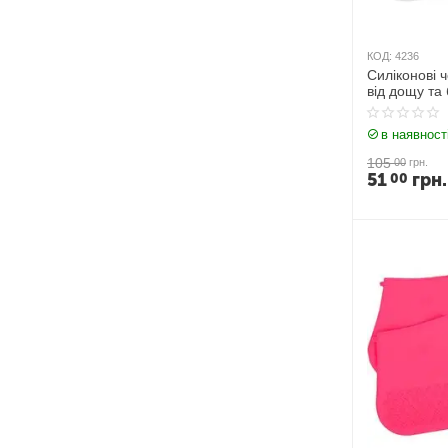
КОД:
4236
Силіконові 
від дощу та
в наявност
105
00
грн.
51
грн.
00