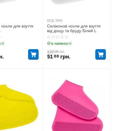
КОД:
3949
 чохли для взуття
Силіконові чохли для взуття
S
від дощу та бруду Білий L
сті
в наявності
122
00
грн.
н.
51
грн.
00