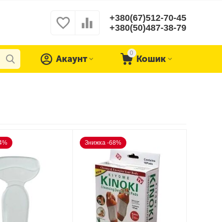
+380(67)512-70-45
+380(50)487-38-79
0
Акаунт
Кошик
44%
Знижка -68%