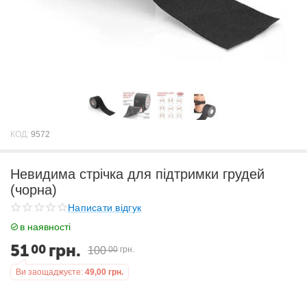
КОД:
9572
Невидима стрічка для підтримки грудей
(чорна)
Написати відгук
в наявності
51
грн.
00
100
00
грн.
Ви заощаджуєте:
49,00
грн.