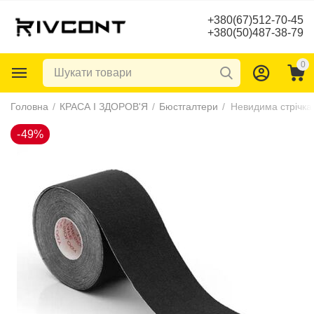
+380(67)512-70-45
+380(50)487-38-79
0
-49%
Головна
/
КРАСА І ЗДОРОВ'Я
/
Бюстгалтери
/