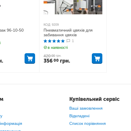
КОД:
9209
зак 96-10-50
Пневматичний цвяхів для
забивання цвяхів
1
і
в наявності
420
00
грн.
н.
356
грн.
00
ам
Купівельний сервіс
Ваші замовлення
ту
Відкладені
 інформація
Список порівняння