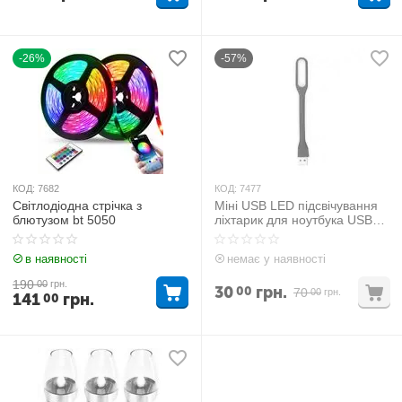
-26%
-57%
КОД:
7682
КОД:
7477
Світлодіодна стрічка з
Міні USB LED підсвічування
блютузом bt 5050
ліхтарик для ноутбука USB
TORCH USB-500
в наявності
немає у наявності
190
00
грн.
30
грн.
00
70
00
грн.
141
грн.
00