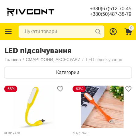
+380(67)512-70-45
+380(50)487-38-79
0
LED підсвічування
Головна
/
СМАРТФОНИ, АКСЕСУАРИ
/
LED підсвічування
Категории
-66%
-63%
КОД:
7478
КОД:
7476