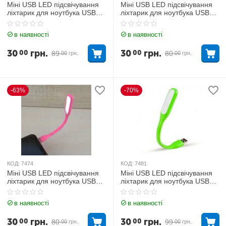
Міні USB LED підсвічування
Міні USB LED підсвічування
ліхтарик для ноутбука USB
ліхтарик для ноутбука USB
TORCH USB-500 Жовтий
TORCH USB-500
Помаранчевий
в наявності
в наявності
30
грн.
30
грн.
00
00
89
80
00
грн.
00
грн.
-63%
-70%
КОД:
7474
КОД:
7481
Міні USB LED підсвічування
Міні USB LED підсвічування
ліхтарик для ноутбука USB
ліхтарик для ноутбука USB
TORCH usb-500 Рожевий
TORCH USB-500 Зелений
в наявності
в наявності
30
грн.
30
грн.
00
00
80
99
00
грн.
00
грн.