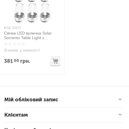
КОД:
10213
Свічка LED вулична Solar
Sorrento Table Light з
сонячною батареєю (6 шт.)
немає у наявності
381
грн.
00
Мій обліковий запис
Клієнтам