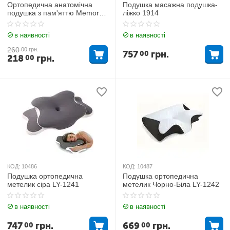
Ортопедична анатомічна
Подушка масажна подушка-
подушка з пам'яттю Memory
ліжко 1914
pill (меморі піл)
в наявності
в наявності
260
00
грн.
757
грн.
00
218
грн.
00
КОД:
10486
КОД:
10487
Подушка ортопедична
Подушка ортопедична
метелик сіра LY-1241
метелик Чорно-Біла LY-1242
в наявності
в наявності
747
грн.
669
грн.
00
00