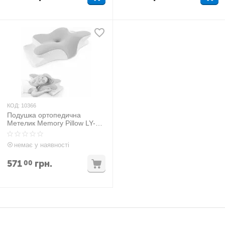
КОД:
10366
Подушка ортопедична
Метелик Memory Pillow LY-
1132
немає у наявності
571
грн.
00