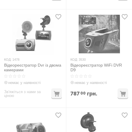
КОД:
1478
КОД:
3530
Відеореєстратор Dvr із двома
Відеореєстратор WiFi DVR
камерами
D9
немає у наявності
немає у наявності
Зв'яжіться з нами за
787
грн.
00
ціною