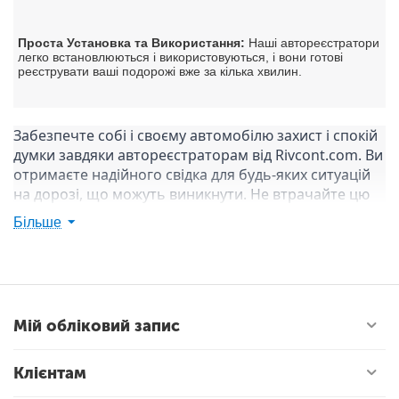
Проста Установка та Використання:
 Наші автореєстратори 
легко встановлюються і використовуються, і вони готові 
реєструвати ваші подорожі вже за кілька хвилин.
Забезпечте собі і своєму автомобілю захист і спокій 
думки завдяки автореєстраторам від Rivcont.com. Ви 
отримаєте надійного свідка для будь-яких ситуацій 
на дорозі, що можуть виникнути. Не втрачайте цю 
можливість для вашої безпеки і комфорту під час 
Більше
подорожей!
Мій обліковий запис
Клієнтам