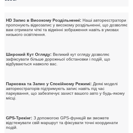
HD Запис в Високому Роздільненні:
 Наші автореєстратори 
пропонують відеозапис у високому роздільненні, що дозволяє 
вам отримати чіткі та відмінні зображення навіть в умовах 
низького освітлення.
Широкий Кут Огляду:
 Великий кут огляду дозволяє 
зафіксувати більше дорожньої обстановки і подій, що 
відбуваються навколо вас.
Парковка та Запис у Спокійному Режимі:
 Деякі моделі 
автореєстраторів підтримують запис навіть під час 
паркування, що забезпечує захист вашого авто у будь-якому 
місці.
GPS-Трекінг:
 З допомогою GPS-функцій ви зможете 
відстежувати свій маршрут та фіксувати точні координати 
подій.