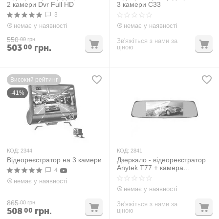
2 камери Dvr Full HD
3 камери С33
3
немає у наявності
немає у наявності
550
00
грн.
Зв'яжіться з нами за
503
грн.
00
ціною
Високий рейтинг
-41%
КОД:
2344
КОД:
2841
Відеореєстратор на 3 камери
Дзеркало - відеореєстратор
Anytek T77 + камера
4
заднього виду
немає у наявності
немає у наявності
865
00
грн.
Зв'яжіться з нами за
508
грн.
00
ціною