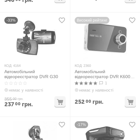
346
грн.
-33%
Високий рейтинг
КОД:
4164
КОД:
2360
Автомобільний
Автомобільний
відеореєстратор DVR G30
відеореєстратор DVR K6000
Full HD 1080P
1
немає у наявності
немає у наявності
355
00
грн.
252
грн.
00
237
грн.
00
-17%