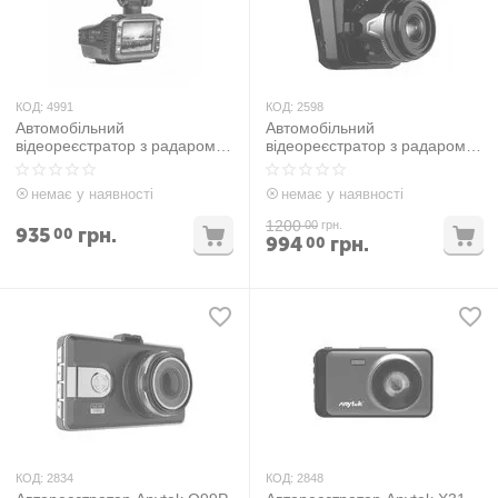
КОД:
4991
КОД:
2598
Автомобільний
Автомобільний
відеореєстратор з радаром
відеореєстратор з радаром
DVR RADAR 1080P 7657
DVR RADAR 2 в 1 x7 1080P
немає у наявності
немає у наявності
1200
00
грн.
935
грн.
00
994
грн.
00
КОД:
2834
КОД:
2848