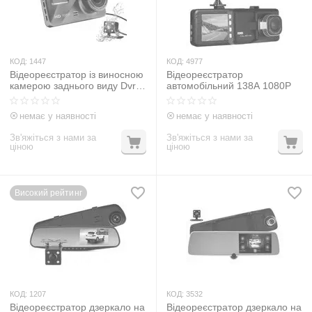
КОД:
1447
КОД:
4977
Відеореєстратор із виносною
Відеореєстратор
камерою заднього виду Dvr
автомобільний 138A 1080P
1080 Full HD
немає у наявності
немає у наявності
Зв'яжіться з нами за
Зв'яжіться з нами за
ціною
ціною
Високий рейтинг
КОД:
1207
КОД:
3532
Відеореєстратор дзеркало на
Відеореєстратор дзеркало на