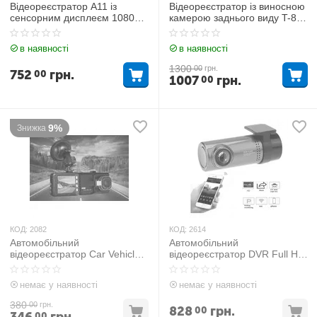
Відеореєстратор A11 із
Відеореєстратор із виносною
сенсорним дисплеєм 1080
камерою заднього виду T-805
Full HD
Dvr 1080 Full HD
в наявності
в наявності
1300
00
грн.
752
грн.
00
1007
грн.
00
9%
Знижка
КОД:
2082
КОД:
2614
Автомобільний
Автомобільний
відеореєстратор Car Vehicle
відеореєстратор DVR Full HD
Black BOX DVR 626 1080P
360 WI-FI 6744
немає у наявності
немає у наявності
380
00
грн.
828
грн.
00
00