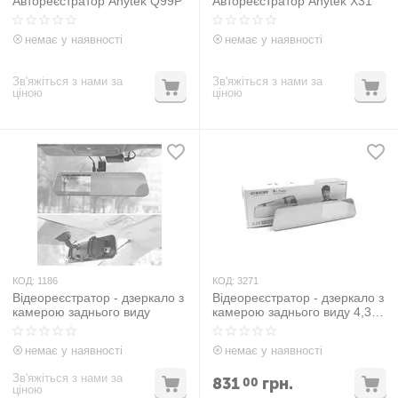
Автореєстратор Anytek Q99P
Автореєстратор Anytek X31
немає у наявності
немає у наявності
Зв'яжіться з нами за
Зв'яжіться з нами за
ціною
ціною
КОД:
1186
КОД:
3271
Відеореєстратор - дзеркало з
Відеореєстратор - дзеркало з
камерою заднього виду
камерою заднього виду 4,3"
DVR A29
немає у наявності
немає у наявності
Зв'яжіться з нами за
831
грн.
00
ціною