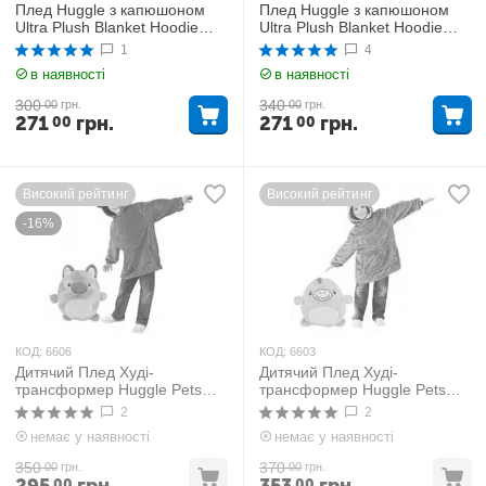
Плед Huggle з капюшоном
Плед Huggle з капюшоном
Ultra Plush Blanket Hoodie
Ultra Plush Blanket Hoodie
Синій
Червоний
1
4
в наявності
в наявності
300
340
00
грн.
00
грн.
271
грн.
271
грн.
00
00
Високий рейтинг
Високий рейтинг
-16%
КОД:
6606
КОД:
6603
Дитячий Плед Худі-
Дитячий Плед Худі-
трансформер Huggle Pets
трансформер Huggle Pets
Блакитний
Зелений
2
2
немає у наявності
немає у наявності
350
370
00
грн.
00
грн.
00
00