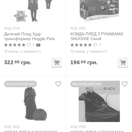
КОД:
6714
КОД:
2581
Дитячий Плед Худі-
КОВДА-ПЛЕД З РУКАВАМИ
трансформер Huggle Pets
SNUGGIE Синій
Фіолетовий Райдужний
2
1
немає у наявності
немає у наявності
322
грн.
196
грн.
00
00
Високий рейтинг
Високий рейтинг
КОД:
2600
КОД:
4740