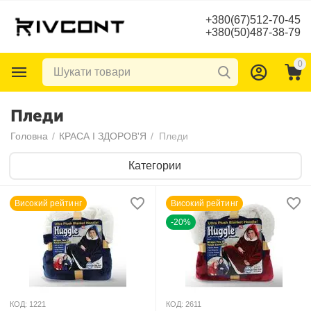
+380(67)512-70-45
+380(50)487-38-79
0
Пледи
Головна
/
КРАСА І ЗДОРОВ'Я
/
Пледи
Категории
Високий рейтинг
Високий рейтинг
-20%
КОД:
1221
КОД:
2611