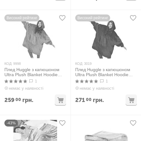
Високий рейтинг
Високий рейтинг
КОД:
9998
КОД:
3019
Плед Huggle з капюшоном
Плед Huggle з капюшоном
Ultra Plush Blanket Hoodie
Ultra Plush Blanket Hoodie
Фіолетовий
Чорний
1
1
немає у наявності
немає у наявності
259
грн.
271
грн.
00
00
-43%