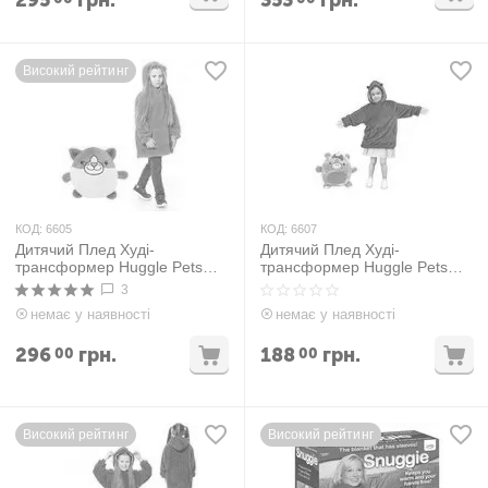
295
грн.
353
грн.
Високий рейтинг
КОД:
6605
КОД:
6607
Дитячий Плед Худі-
Дитячий Плед Худі-
трансформер Huggle Pets
трансформер Huggle Pets
Рожевий
Фіолетовий
3
немає у наявності
немає у наявності
296
грн.
188
грн.
00
00
Високий рейтинг
Високий рейтинг