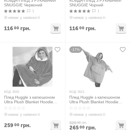
КОВДА-ПЛЕД З РУКАВАМИ
КОВДА-ПЛЕД З РУКАВАМИ
SNUGGIE Червоний
SNUGGIE Чорний
1
1
немає у наявності
немає у наявності
116
грн.
116
грн.
00
00
-17%
КОД:
3020
КОД:
3021
Плед Huggle з капюшоном
Плед Huggle з капюшоном
Ultra Plush Blanket Hoodie
Ultra Plush Blanket Hoodie
Рожевий
Сірий
немає у наявності
немає у наявності
320
00
грн.
259
грн.
00
265
грн.
00