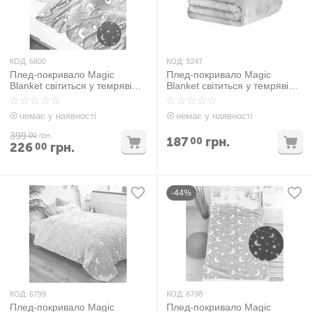
КОД:
6800
КОД:
9247
Плед-покривало Magic
Плед-покривало Magic
Blanket світиться у темряві
Blanket світиться у темряві
Блакитний
Райдужний
немає у наявності
немає у наявності
399
00
грн.
187
грн.
00
226
грн.
00
-44%
КОД:
6799
КОД:
6798
Плед-покривало Magic
Плед-покривало Magic