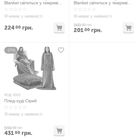
Blanket світиться у темряві
Blanket світиться у темряві
Рожевий
Сірий
немає у наявності
немає у наявності
360
00
грн.
224
грн.
00
201
грн.
00
-27%
КОД:
9323
Плед-худі Сірий
немає у наявності
590
00
грн.
431
грн.
00