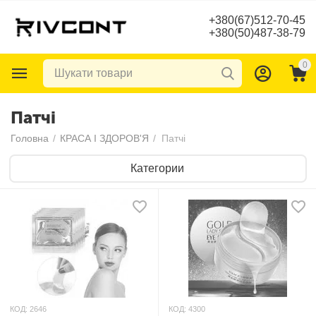
+380(67)512-70-45
+380(50)487-38-79
0
Патчі
Головна
/
КРАСА І ЗДОРОВ'Я
/
Патчі
Категории
КОД:
2646
КОД:
4300