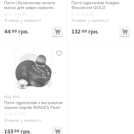
Патчі | Колагенова золота
Патчі гідрогелеві Images
маска для шкіри навколо
Beautecret GOLD
очей (упаковка 10 штук)
немає у наявності
немає у наявності
44
грн.
132
грн.
00
00
КОД:
4302
Патчі гідрогелеві з екстрактом
чорних перлів IMAGES Pearl
немає у наявності
153
грн.
00