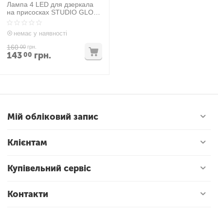
Лампа 4 LED для дзеркала
на присосках STUDIO GLOW
Make-Up
немає у наявності
160
00
грн.
143
грн.
00
Мій обліковий запис
Клієнтам
Купівельний сервіс
Контакти