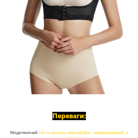
Переваги:
Моделюючий
топ із щільної мікрофібри, парфумований, з