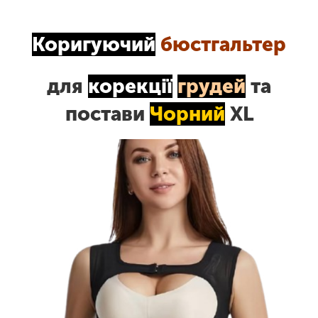
Коригуючий
бюстгальтер
для
корекції
грудей
та
постави
Чорний
ХL