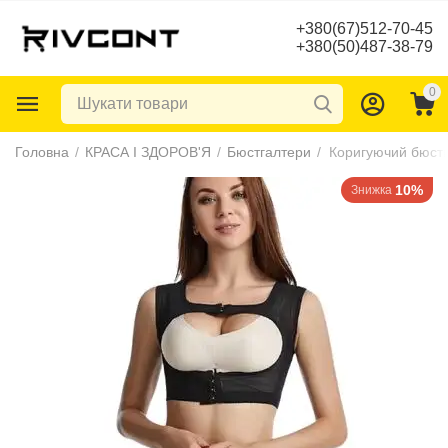
+380(67)512-70-45
+380(50)487-38-79
0
Головна
/
КРАСА І ЗДОРОВ'Я
/
Бюстгалтери
/
10%
Знижка