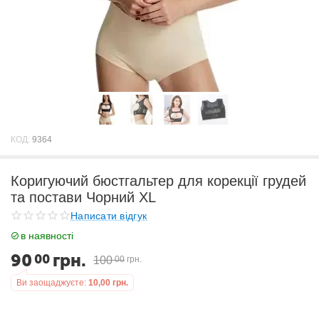
КОД:
9364
Коригуючий бюстгальтер для корекції грудей
та постави Чорний ХL
Написати відгук
в наявності
90
грн.
00
100
00
грн.
Ви заощаджуєте:
10,00
грн.