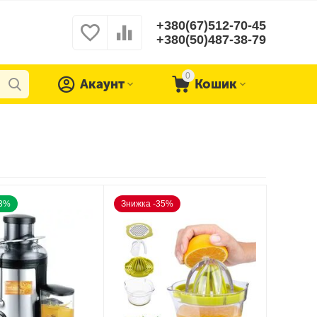
+380(67)512-70-45
+380(50)487-38-79
0
Акаунт
Кошик
23%
Знижка -35%