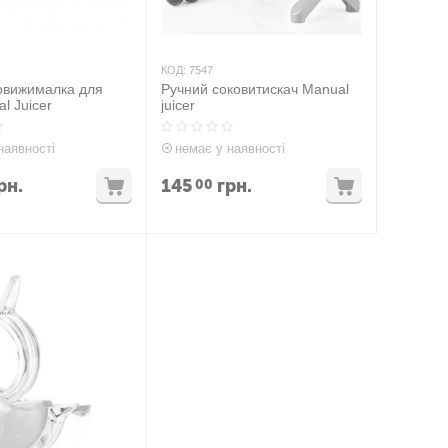
КОД:
7547
овижималка для
Ручний соковитискач Manual
l Juicer
juicer
наявності
немає у наявності
рн.
145
грн.
00