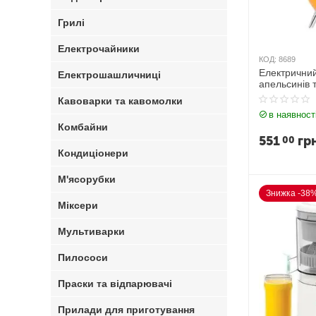
Грилі
Електрочайники
КОД:
8689
Електричний
Електрошашличниці
апельсинів 
Кавоварки та кавомолки
в наявност
Комбайни
551
гр
00
Кондиціонери
М'ясорубки
Знижка -38
Міксери
Мультиварки
Пилососи
Праски та відпарювачі
Прилади для приготування