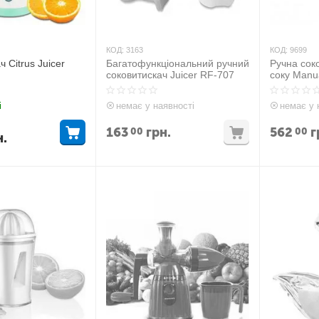
КОД:
3163
КОД:
9699
 Citrus Juicer
Багатофункціональний ручний
Ручна сок
соковитискач Juicer RF-707
соку Manua
і
немає у наявності
немає у 
163
грн.
562
г
00
00
н.