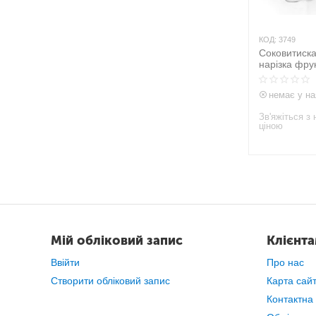
КОД:
3749
Соковитиска
нарізка фрукт
немає у на
Зв'яжіться з 
ціною
Мій обліковий запис
Клієнт
Ввійти
Про нас
Створити обліковий запис
Карта сай
Контактна