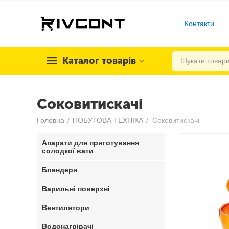
Контакти
Каталог товарів
Соковитискачі
Головна
/
ПОБУТОВА ТЕХНІКА
/
Соковитискачі
Апарати для приготування
солодкої вати
Блендери
Варильні поверхні
Вентилятори
Водонагрівачі