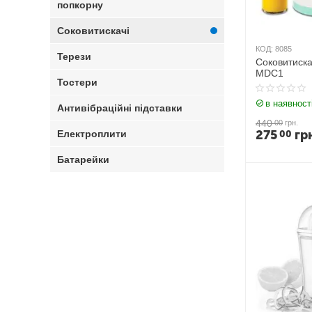
попкорну
Соковитискачі
КОД:
8085
Терези
Соковитискач
MDC1
Тостери
в наявност
Антивібраційні підставки
440
00
грн.
275
гр
00
Електроплити
Батарейки