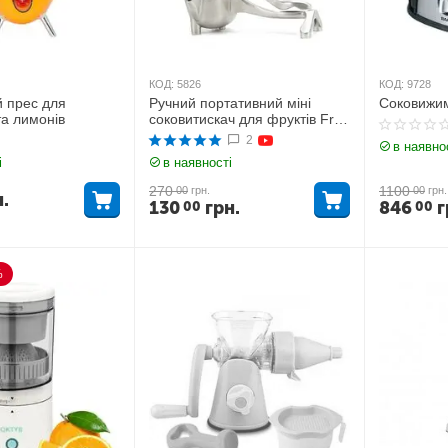
КОД:
5826
КОД:
9728
 прес для
Ручний портативний міні
Соковижи
та лимонів
соковитискач для фруктів Fruit
Press
2
в наявно
і
в наявності
270
1100
00
грн.
00
грн.
н.
130
грн.
846
г
00
00
%