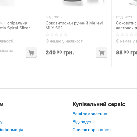
КОД:
3018
КОД:
7823
ч + спіральна
Соковитискач ручний Meileyi
Соковитис
ів Spiral Slicer
MLY 662
часточок 
явності
немає у наявності
немає у 
нами за
240
грн.
88
гр
00
00
ам
Купівельний сервіс
Ваші замовлення
ту
Відкладені
 інформація
Список порівняння