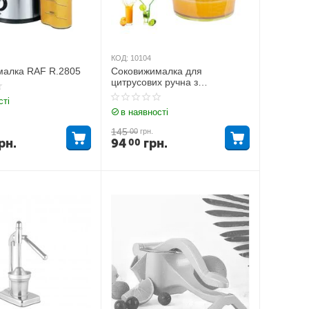
КОД:
10104
малка RAF R.2805
Соковижималка для
цитрусових ручна з
контейнером 4 in 1 Multi-
сті
Function Manual Juicer
в наявності
145
00
грн.
рн.
94
грн.
00