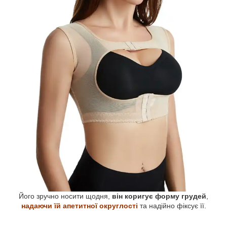
Його зручно носити щодня,
він коригує форму грудей
,
надаючи їй апетитної округлості
та надійно фіксує її.