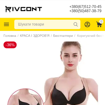
+380(67)512-70-45
+380(50)487-38-79
0
-36%
Головна
/
КРАСА І ЗДОРОВ'Я
/
Бюстгалтери
/