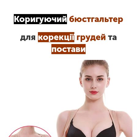
Коригуючий
бюстгальтер
для
корекції
грудей
та
постави