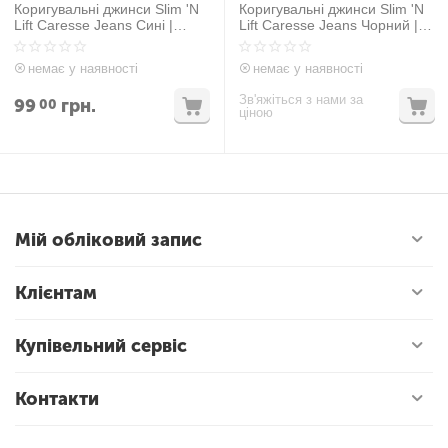
Коригувальні джинси Slim 'N
Коригувальні джинси Slim 'N
Lift Caresse Jeans Сині |
Lift Caresse Jeans Чорний |
XXL/XXXL
L/XL
немає у наявності
немає у наявності
Зв'яжіться з нами за
99
грн.
00
ціною
Мій обліковий запис
Клієнтам
Купівельний сервіс
Контакти