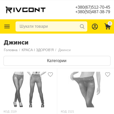
+380(67)512-70-45
+380(50)487-38-79
0
Джинси
Головна
/
КРАСА І ЗДОРОВ'Я
/
Джинси
Категории
КОД:
2119
КОД:
2121