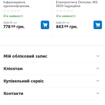
Інфрачервона
Електроплита Domotec MS
одноконфоркова
5833 Індукційна
електроплита RAF 8046
3500Вт
в наявності
в наявності
990
940
00
грн.
00
грн.
778
грн.
863
грн.
00
00
Мій обліковий запис
Клієнтам
Купівельний сервіс
Контакти