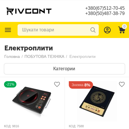
+380(67)512-70-45
+380(50)487-38-79
0
Електроплити
Головна
/
ПОБУТОВА ТЕХНІКА
/
Електроплити
Категории
-21%
8%
Знижка
КОД:
9816
КОД:
7588