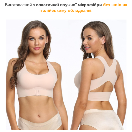
Виготовлений з
еластичної пружної мікрофібри
без швів на
італійському обладнанні.