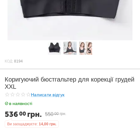
КОД:
8194
Коригуючий бюстгальтер для корекції грудей
ХХL
Написати відгук
в наявності
536
грн.
00
550
00
грн.
Ви заощаджуєте:
14,00
грн.