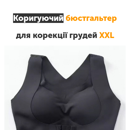
Коригуючий
бюстгальтер
для корекції грудей
ХХL