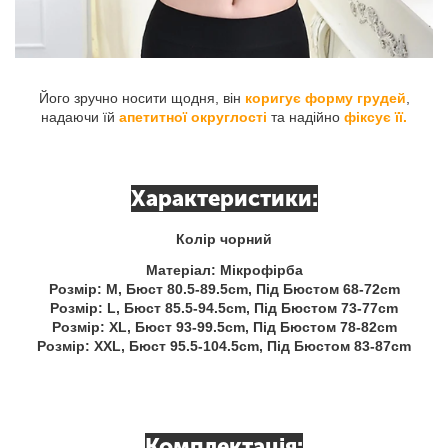
Його зручно носити щодня, він
коригує форму грудей
,
надаючи їй
апетитної округлості
та надійно
фіксує її.
Характеристики:
Колір чорний
Матеріал: Мікрофірба
Розмір: M, Бюст 80.5-89.5cm, Під Бюстом 68-72cm
Розмір: L, Бюст 85.5-94.5cm, Під Бюстом 73-77cm
Розмір: XL, Бюст 93-99.5cm, Під Бюстом 78-82cm
Розмір: XXL, Бюст 95.5-104.5cm, Під Бюстом 83-87cm
Комплектація: