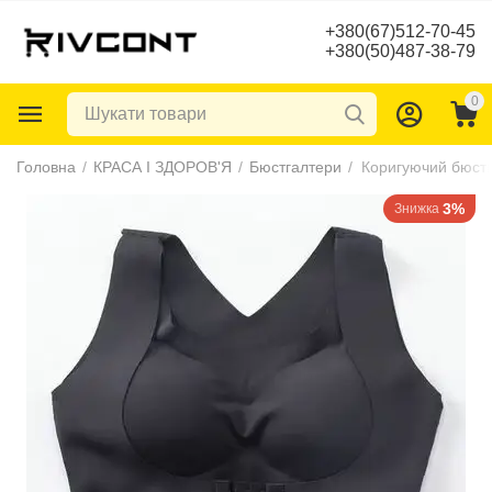
+380(67)512-70-45
+380(50)487-38-79
0
Головна
/
КРАСА І ЗДОРОВ'Я
/
Бюстгалтери
/
3%
Знижка