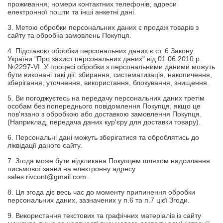
проживання; номери контактних телефонів; адреси
електронної пошти та інші анкетні дані.
3. Метою обробки персональних даних є продаж товарів з
сайту та обробка замовлень Покупця.
4. Підставою обробки персональних даних є ст. 6 Закону
України "Про захист персональних даних" від 01.06.2010 р.
№2297-VI. У процесі обробки з персональними даними можуть
бути виконані такі дії: збирання, систематизація, накопичення,
зберігання, уточнення, використання, блокування, знищення.
5. Ви погоджуєтесь на передачу персональних даних третім
особам без попереднього повідомлення Покупця, якщо це
пов'язано з обробкою або доставкою замовлення Покупця.
(Наприклад, передача даних кур'єру для доставки товару).
6. Персональні дані можуть зберігатися та оброблятись до
ліквідації даного сайту.
7. Згода може бути відкликана Покупцем шляхом надсилання
письмової заяви на електронну адресу
sales.rivcont@gmail.com .
8. Ця згода діє весь час до моменту припинення обробки
персональних даних, зазначених у п.6 та п.7 цієї Згоди.
9. Використання текстових та графічних матеріалів із сайту