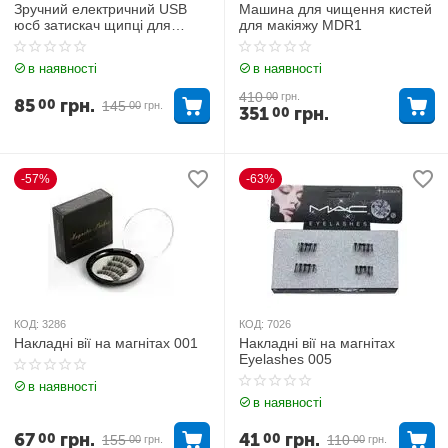
Зручний електричний USB
Машина для чищення кистей
юсб затискач щипці для
для макіяжу MDR1
завивки вій
в наявності
в наявності
410
00
грн.
85
грн.
00
145
00
грн.
351
грн.
00
-57%
-63%
КОД:
3286
КОД:
7026
Накладні вії на магнітах 001
Накладні вії на магнітах
Eyelashes 005
в наявності
в наявності
67
грн.
41
грн.
00
00
155
110
00
грн.
00
грн.