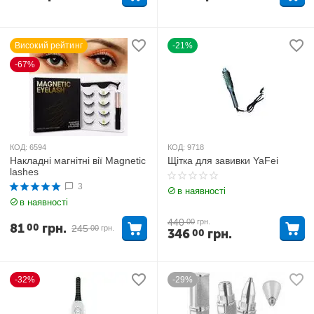
Високий рейтинг
-21%
-67%
КОД:
6594
КОД:
9718
Накладні магнітні вії Magnetic
Щітка для завивки YaFei
lashes
3
в наявності
в наявності
440
00
грн.
81
грн.
00
245
00
грн.
346
грн.
00
-32%
-29%