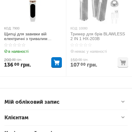
КОД:
7900
КОД:
10080
Щипці для завивки вій
Тример для брів BLAWLESS
електричні з тривалим
2 IN 1 HX-203B
ефектом
в наявності
немає у наявності
200
150
00
грн.
00
грн.
136
грн.
107
грн.
00
00
Мій обліковий запис
Клієнтам