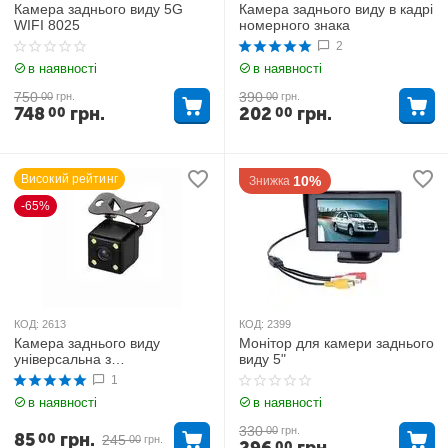
Камера заднього виду 5G
Камера заднього виду в кадрі
WIFI 8025
номерного знака
2
в наявності
в наявності
750
390
00
грн.
00
грн.
748
грн.
202
грн.
00
00
Високий рейтинг
10%
Знижка
-65%
КОД:
2613
КОД:
2399
Камера заднього виду
Монітор для камери заднього
універсальна з
виду 5"
підсвічуванням CAR CAM 707
1
в наявності
в наявності
330
00
грн.
85
грн.
00
245
00
грн.
00