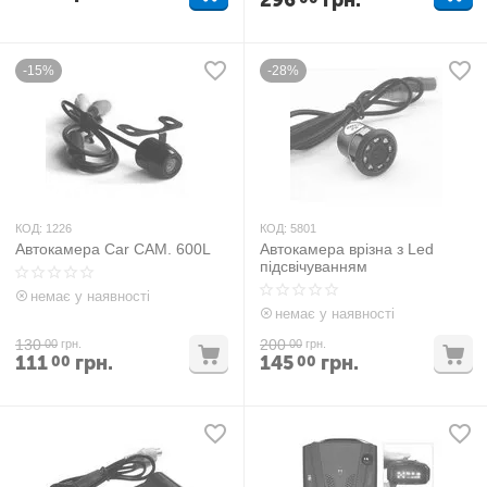
296
грн.
-15%
-28%
КОД:
1226
КОД:
5801
Автокамера Car CAM. 600L
Автокамера врізна з Led
підсвічуванням
немає у наявності
немає у наявності
130
200
00
грн.
00
грн.
111
грн.
145
грн.
00
00