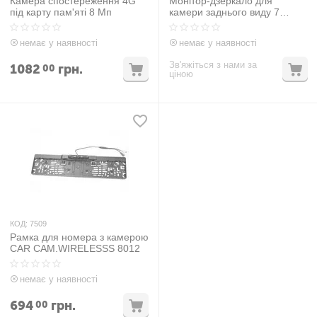
Камера спостереження 4G
Монітор-дзеркало для
під карту пам'яті 8 Мп
камери заднього виду 7
дюймів
немає у наявності
немає у наявності
Зв'яжіться з нами за
1082
грн.
00
ціною
КОД:
7509
Рамка для номера з камерою
CAR CAM.WIRELESSS 8012
немає у наявності
694
грн.
00