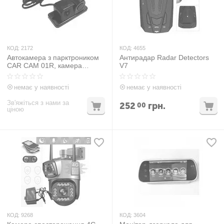
КОД:
2172
КОД:
4655
Автокамера з парктроником
Антирадар Radar Detectors
CAR CAM 01R, камера
V7
заднього виду
немає у наявності
немає у наявності
Зв'яжіться з нами за
252
грн.
00
ціною
КОД:
9268
КОД:
3604