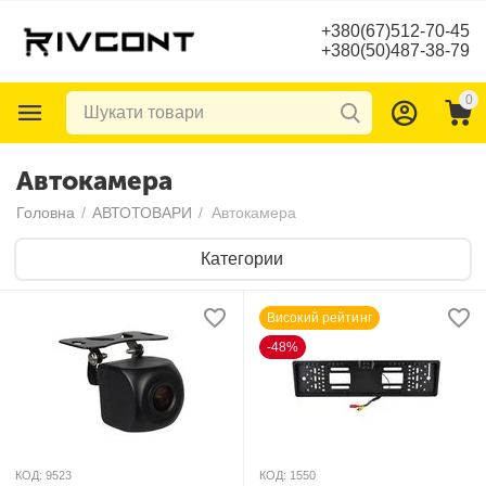
+380(67)512-70-45
+380(50)487-38-79
0
Автокамера
Головна
/
АВТОТОВАРИ
/
Автокамера
Категории
Високий рейтинг
-48%
КОД:
9523
КОД:
1550