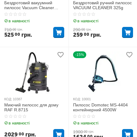
Бездротовий вакуумний
Бездротовий ручний пилосос
пилосос Vacuum Cleaner
VACUUM CLEANER 325g
MAG-746
в наявності
в наявності
710
290
00
грн.
00
грн.
525
грн.
259
грн.
00
00
-15%
КОД:
10387
КОД:
10001
Миючий пилосос для дому
Пилосос Domotec MS-4404
RAF R.8715
контейнерний 4500W
в наявності
в наявності
1900
00
грн.
2029
грн.
00
00