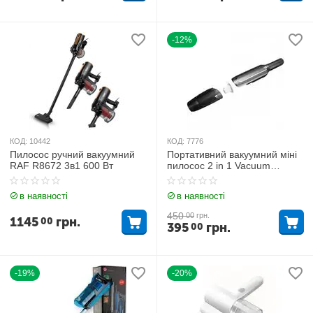
-12%
КОД:
10442
КОД:
7776
Пилосос ручний вакуумний
Портативний вакуумний міні
RAF R8672 3в1 600 Вт
пилосос 2 in 1 Vacuum
Cleaner 888
в наявності
в наявності
450
00
грн.
1145
грн.
00
395
грн.
00
-19%
-20%