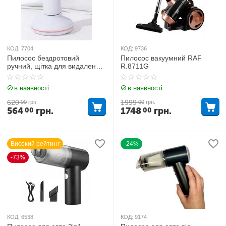
КОД:
7704
КОД:
9736
Пилосос бездротовий
Пилосос вакуумний RAF
ручний, щітка для видалення
R.8711G
кліщів стерилізація та
дезінфекція 528
в наявності
в наявності
620
1999
00
грн.
00
грн.
564
грн.
1748
грн.
00
00
Високий рейтинг
-24%
-73%
КОД:
6538
КОД:
9174