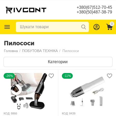
+380(67)512-70-45
+380(50)487-38-79
0
Пилососи
Головна
/
ПОБУТОВА ТЕХНІКА
/
Пилососи
Категории
-26%
-11%
КОД:
8866
КОД:
8439