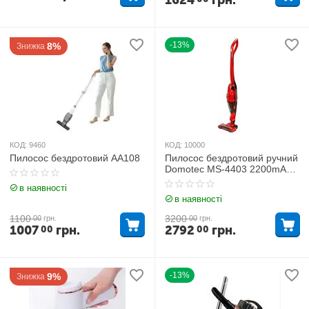
1624
грн.
-13%
8%
Знижка
КОД:
9460
КОД:
10000
Пилосос бездротовий AA108
Пилосос бездротовий ручний
Domotec MS-4403 2200mAh,
Червоний
в наявності
в наявності
1100
3200
00
грн.
00
грн.
1007
грн.
2792
грн.
00
00
-13%
9%
Знижка