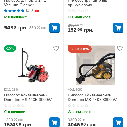
Пилосос для авто 2in1
Пилосос для авто від
Vacuum Cleaner
прикурювача
3
в наявності
в наявності
200
00
грн.
94
грн.
00
350
00
грн.
152
грн.
00
-15%
8%
Знижка
КОД:
2586
КОД:
5092
Пилосос Контейнерний
Пилосос Контейнерний
Domotec MS 4405-3000W
Domotec MS-4408 3600 W
в наявності
в наявності
1850
3300
00
грн.
00
грн.
1574
грн.
3046
грн.
00
00