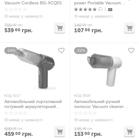
Vacuum Cordless BG-XCQ01
power Portable Vacuum
Cleaner
1
немає у наявності
немає у наявності
700
140
00
грн.
00
грн.
539
грн.
107
грн.
00
00
-24%
-22%
КОД:
9217
КОД:
8508
Автомобільний портативний
Автомобільний ручний
потужний акумуляторний
пилосос Vacuum cleaner
пилосос DK-03 HL-103B Black
Білий МА 006
немає у наявності
немає у наявності
600
195
00
грн.
00
грн.
459
грн.
153
грн.
00
00