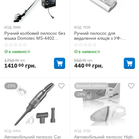
КОД:
9999
КОД:
7839
Ручний колбовий пилосос без
Ручний пилосос для
мішка Domotec MS-4402
видалення кліщів з УФ-
2000Вт
приладом
в наявності
в наявності
1750
550
00
грн.
00
грн.
1410
грн.
440
грн.
00
00
-23%
Високий рейтинг
-24%
КОД:
9464
КОД:
3700
Автомобільний пилосос Car
Автомобільний пилосос High-