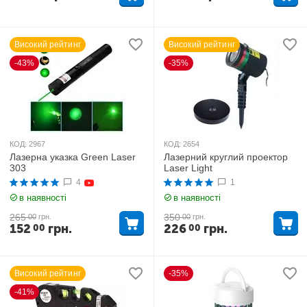
Високий рейтинг
Високий рейтинг
-43%
-35%
КОД:
2967
КОД:
2654
Лазерна указка Green Laser
Лазерний круглий проектор
303
Laser Light
4
1
в наявності
в наявності
265
350
00
грн.
00
грн.
152
грн.
226
грн.
00
00
Високий рейтинг
-35%
-41%