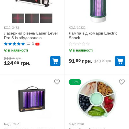
КОД:
3473
КОД:
10332
Лазерний рівень Laser Level
Лампа від комарів Electric
Pro 3 із вбудованою
Shock
рулеткою
3
в наявності
в наявності
210
00
грн.
91
грн.
00
140
00
грн.
124
грн.
00
-17%
КОД:
7892
КОД:
9690