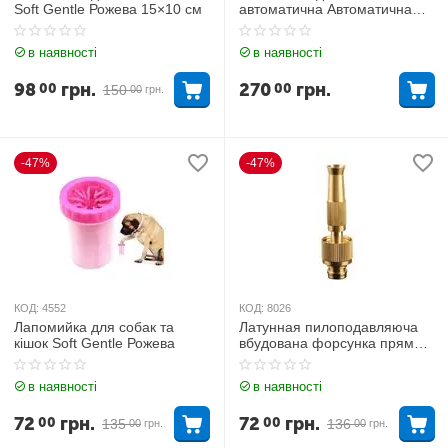
Soft Gentle Рожева 15×10 см
автоматична Автоматична
лапомийка USB
в наявності
в наявності
98
грн.
270
грн.
00
00
150
00
грн.
-47%
-47%
КОД:
4552
КОД:
8026
Лапомийка для собак та
Латунная пилоподавляюча
кішок Soft Gentle Рожева
вбудована форсунка прямого
розпилення для сільського
господарства
в наявності
в наявності
72
грн.
72
грн.
00
00
135
136
00
грн.
00
грн.