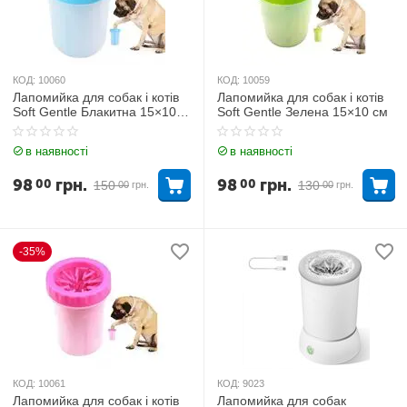
КОД:
10060
КОД:
10059
Лапомийка для собак і котів
Лапомийка для собак і котів
Soft Gentle Блакитна 15×10
Soft Gentle Зелена 15×10 см
см
в наявності
в наявності
98
грн.
98
грн.
00
00
150
130
00
грн.
00
грн.
-35%
КОД:
10061
КОД:
9023
Лапомийка для собак і котів
Лапомийка для собак