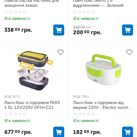
Лампа-пастка настінна для
Ланч бокс бенто з 5
знищення комах
відділеннями — Зелений
в наявності
в наявності
240
00
грн.
338
грн.
00
200
грн.
00
КОД:
8717
КОД:
7541
Ланч-бокс із підігрівом RIAS
Ланч-бокс з підігрівом від
1.5L 12V/220V DFH=C21
мережі 220V - Electric lunch
box Зелений
в наявності
в наявності
677
грн.
182
грн.
00
00