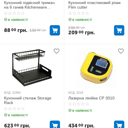
Кухонний підвісний тримач
Кухонний пластиковий різак
на 6 гачків Kitchenware
Flim cutter
Collecting
в наявності
в наявності
230
00
грн.
88
грн.
00
130
00
грн.
209
грн.
00
КОД:
10384
КОД:
2018
Кухонний стелаж Storage
Лазерна лінійка CP 3010
Rack
в наявності
в наявності
623
грн.
434
грн.
00
00