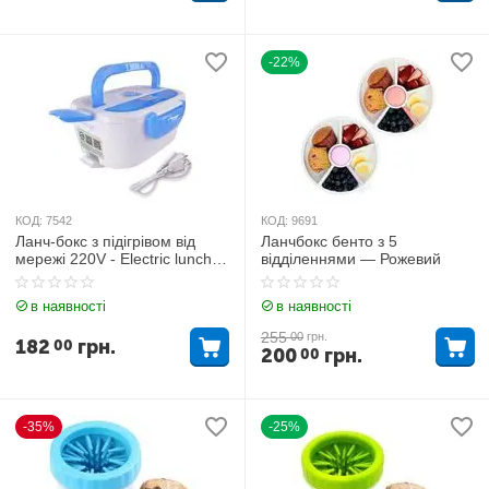
-22%
КОД:
7542
КОД:
9691
Ланч-бокс з підігрівом від
Ланчбокс бенто з 5
мережі 220V - Electric lunch
відділеннями — Рожевий
box Синій
в наявності
в наявності
255
00
грн.
182
грн.
00
200
грн.
00
-35%
-25%