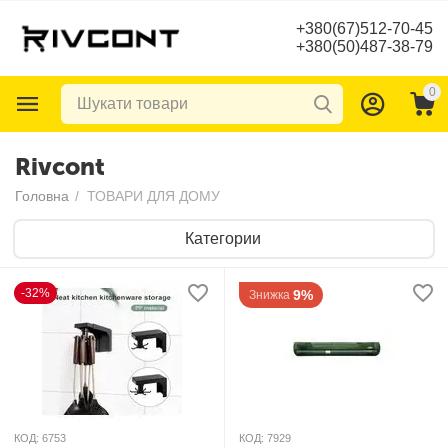
+380(67)512-70-45
+380(50)487-38-79
0
Rivcont
Головна
/
ТОВАРИ ДЛЯ ДОМУ
Категории
-32%
9%
Знижка
КОД:
6753
КОД:
7929