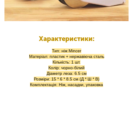
Характеристики:
Тип: ніж Mincer
Матеріал: пластик + нержавіюча сталь
Кількість: 1 шт.
Колір: чорно-білий
Діаметр леза: 6.5 см
Розміри: 15 * 6 * 8.5 см (Д * Ш * В)
Комплектація: Ніж, насадки, упаковка