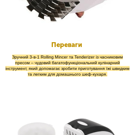
Переваги
Зручний 3-в-1 Rolling Mincer та Tenderizer із часниковим
пресом – чудовий багатофункціональний кулінарний
інструмент, який допомагає зробити приготування їжі швидким
та легким для домашнього шеф-кухаря.