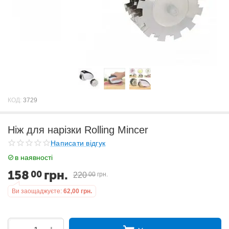
КОД:
3729
Ніж для нарізки Rolling Mincer
Написати відгук
в наявності
158
грн.
00
220
00
грн.
Ви заощаджуєте:
62,00
грн.