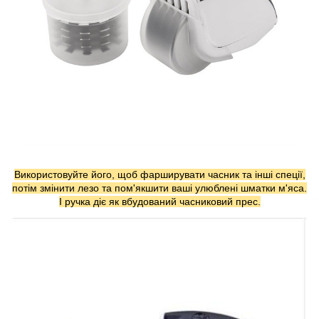
Використовуйте його, щоб фарширувати часник та інші спеції,
потім змінити лезо та пом'якшити ваші улюблені шматки м'яса.
І ручка діє як вбудований часниковий прес.