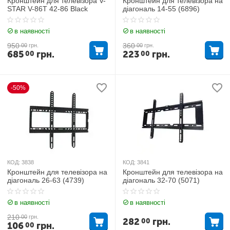
Кронштейн для телевізора V-
Кронштейн для телевізора на
STAR V-86T 42-86 Black
діагональ 14-55 (6896)
в наявності
в наявності
950
360
00
грн.
00
грн.
685
грн.
223
грн.
00
00
-50%
КОД:
3838
КОД:
3841
Кронштейн для телевізора на
Кронштейн для телевізора на
діагональ 26-63 (4739)
діагональ 32-70 (5071)
в наявності
в наявності
210
00
грн.
282
грн.
00
106
грн.
00