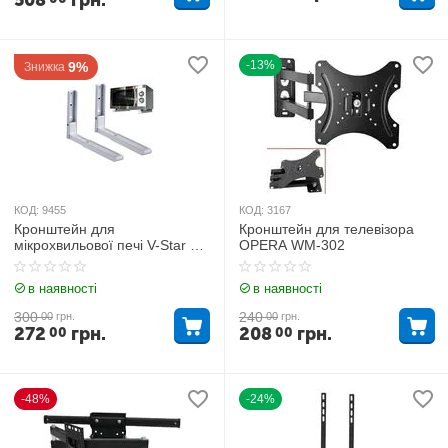
508
грн.
-13%
9%
Знижка
КОД:
9455
КОД:
3167
Кронштейн для
Кронштейн для телевізора
мікрохвильової печі V-Star Rif
OPERA WM-302
2025 New
в наявності
в наявності
300
240
00
грн.
00
грн.
272
грн.
208
грн.
00
00
-48%
-24%