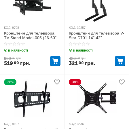
КОД:
9798
КОД:
10257
Кронштейн для телевізора
Кронштейн для телевізора V-
TV Stand Model-005 (26-60",
Star D701 14"-42"
до 40 кг)
в наявності
в наявності
990
420
00
грн.
00
грн.
519
грн.
321
грн.
00
00
-28%
-38%
КОД:
9107
КОД:
3836