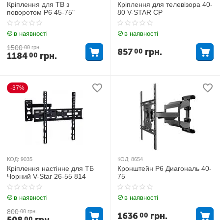
Кріплення для ТВ з
Кріплення для телевізора 40-
поворотом P6 45-75"
80 V-STAR CP
в наявності
в наявності
1500
00
грн.
857
грн.
00
1184
грн.
00
-37%
КОД:
9035
КОД:
8654
Кріплення настінне для ТБ
Кронштейн P6 Диагональ 40-
Чорний V-Star 26-55 814
75
в наявності
в наявності
800
00
грн.
1636
грн.
00
00