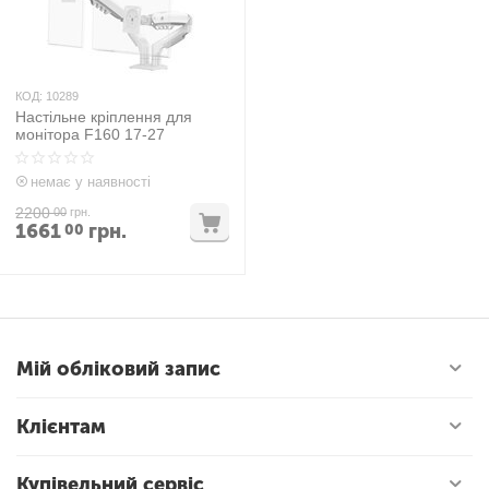
КОД:
10289
Настільне кріплення для
монітора F160 17-27
немає у наявності
2200
00
грн.
1661
грн.
00
Мій обліковий запис
Клієнтам
Купівельний сервіс