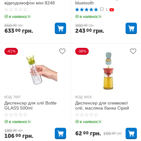
відеодомофон міні 8248
bluetooth
1
в наявності
в наявності
650
300
00
грн.
00
грн.
633
грн.
243
грн.
00
00
-41%
-38%
КОД:
7697
КОД:
8416
Диспенсер для олії Bottle
Диспенсер для оливкової
GLASS 500ml
олії, масляна банка Сірий
в наявності
в наявності
180
00
грн.
62
грн.
00
100
00
грн.
106
грн.
00