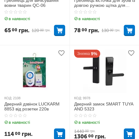
Гребінець для вичісування
Гребінець кісточка для зубів із
вовни тварин QC-06
довгою ручкою щітка для
домашніх тварин Pet brus LY-
524
в наявності
в наявності
65
грн.
78
грн.
00
00
120
130
00
грн.
00
грн.
9%
Знижка
КОД:
2108
КОД:
9978
Дверний дзвінок LUCKARM
Дверний замок SMART TUYA
8853 від розетки 220в
AND 5323
в наявності
в наявності
1440
00
грн.
114
грн.
00
1306
грн.
00