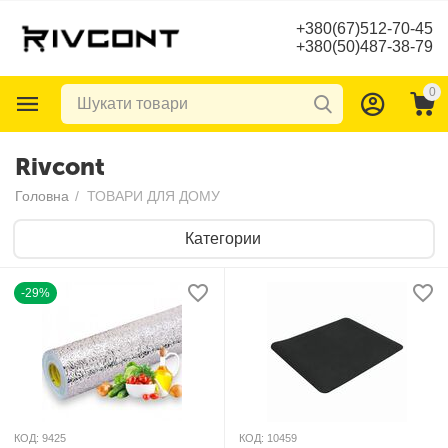
+380(67)512-70-45
+380(50)487-38-79
0
Rivcont
Головна
/
ТОВАРИ ДЛЯ ДОМУ
Категории
-29%
КОД:
9425
КОД:
10459