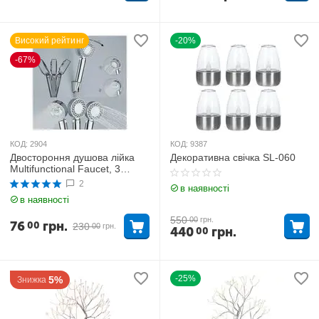
Високий рейтинг
-20%
-67%
КОД:
2904
КОД:
9387
Двостороння душова лійка
Декоративна свічка SL-060
Multifunctional Faucet, 3
режими поливу
2
в наявності
в наявності
550
00
грн.
76
грн.
00
230
00
грн.
440
грн.
00
-25%
5%
Знижка