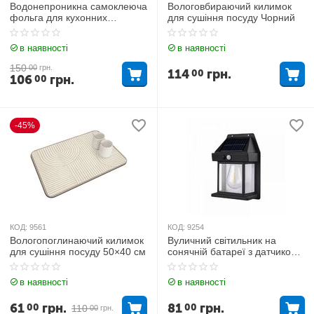
Водонепроникна самоклеюча
Вологовбираючий килимок
фольга для кухонних
для сушіння посуду Чорний
поверхонь 6м
в наявності
в наявності
150
00
грн.
114
грн.
00
106
грн.
00
-45%
КОД:
9561
КОД:
9254
Вологопоглинаючий килимок
Вуличний світильник на
для сушіння посуду 50×40 см
сонячній батареї з датчиком
руху KT 666
в наявності
в наявності
61
грн.
81
грн.
00
00
110
00
грн.