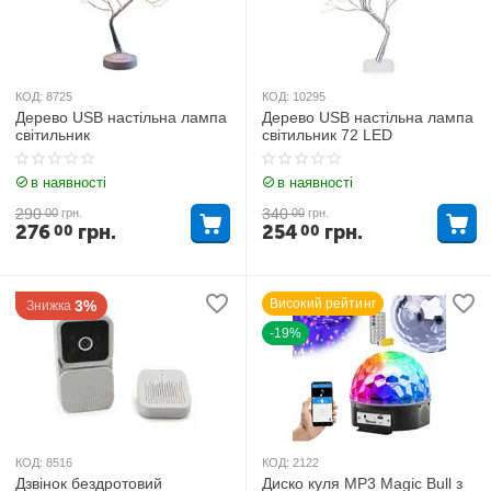
КОД:
8725
КОД:
10295
Дерево USB настільна лампа
Дерево USB настільна лампа
світильник
світильник 72 LED
в наявності
в наявності
290
340
00
грн.
00
грн.
276
грн.
254
грн.
00
00
Високий рейтинг
3%
Знижка
-19%
КОД:
8516
КОД:
2122
Дзвінок бездротовий
Диско куля MP3 Magic Bull з