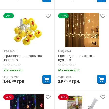
-26%
-18%
КОД:
8795
КОД:
4324
Гірлянда на батарейках
Гірлянда штора зірки з
каченята
пультом
в наявності
в наявності
190
240
00
грн.
00
грн.
141
грн.
197
грн.
00
00
-41%
-49%