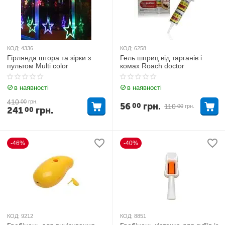
КОД:
4336
КОД:
6258
Гірлянда штора та зірки з
Гель шприц від тарганів і
пультом Multi color
комах Roach doctor
в наявності
в наявності
410
00
грн.
56
грн.
00
110
00
грн.
241
грн.
00
-46%
-40%
КОД:
9212
КОД:
8851