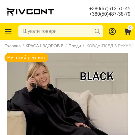
+380(67)512-70-45
+380(50)487-38-79
0
Високий рейтинг
Головна
/
КРАСА І ЗДОРОВ'Я
/
Пледи
/
КОВДА-ПЛЕД З РУКАВА