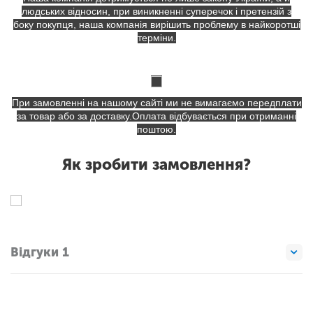
людських відносин, при виникненні суперечок і претензій з
боку покупця, наша компанія вирішить проблему в найкоротші
терміни.
При замовленні на нашому сайті ми не вимагаємо передплати
за товар або за доставку.Оплата відбувається при отриманні
поштою.
Як зробити замовлення?
Відгуки 1