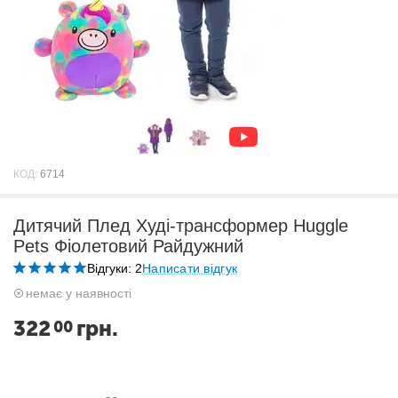
КОД:
6714
Дитячий Плед Худі-трансформер Huggle
Pets Фіолетовий Райдужний
Відгуки: 2
Написати відгук
немає у наявності
322
грн.
00