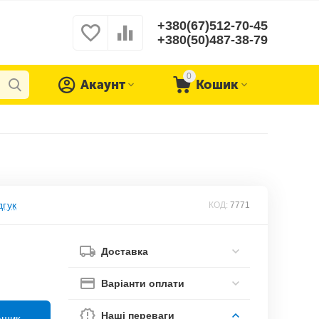
+380(67)512-70-45
+380(50)487-38-79
0
Акаунт
Кошик
дгук
КОД:
7771
Доставка
Варіанти оплати
Наші переваги
ошик