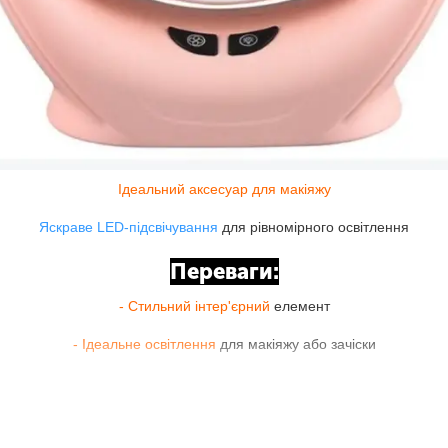
Ідеальний аксесуар для макіяжу
Яскраве LED-підсвічування
для рівномірного освітлення
Переваги:
- Стильний інтер'єрний
елемент
- Ідеальне освітлення
для макіяжу або зачіски
- Регулювання яскравості
підсвічування
Особливості: