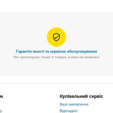
- Необхідний аксесуар
для будь-якої жінки
- Компактний і зручний
у перенесенні
- Підходить для дому
та подорожей
- Чудовий подарунок
для близьких
Гарантія якості та сервісне обслуговування
Ми пропонуємо тільки ті товари, в яких ми впевнені
ам
Купівельний сервіс
Ваші замовлення
ту
Відкладені