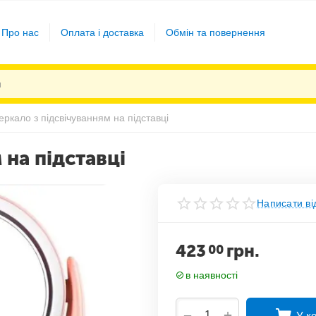
Про нас
Оплата і доставка
Обмін та повернення
еркало з підсвічуванням на підставці
 на підставці
Написати ві
423
грн.
00
в наявності
+
−
У к