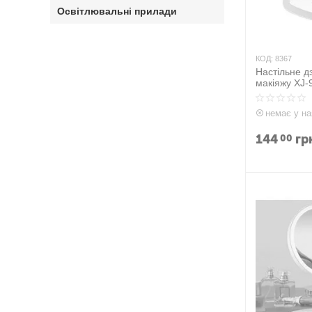
Освітлювальні прилади
КОД:
8367
Настільне д
макіяжу XJ-
немає у на
144
гр
00