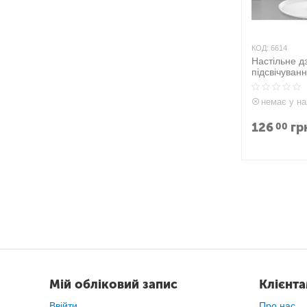
КОД:
6614
Настільне д
підсвічуван
Рожеве
немає у на
126
гр
00
Мій обліковий запис
Клієнт
Ввійти
Про нас