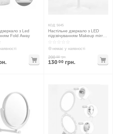
КОД:
5645
 дзеркало з Led
Настільне дзеркало з LED
анням Fold Away
підсвічуванням Makeup mirror
Біле
наявності
немає у наявності
200
00
грн.
рн.
130
грн.
00