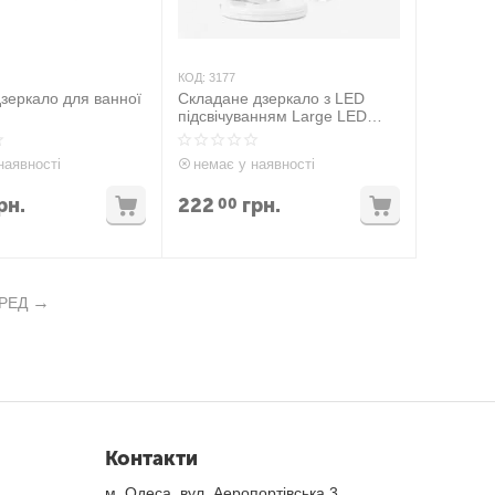
КОД:
3177
дзеркало для ванної
Складане дзеркало з LED
підсвічуванням Large LED
Mirror ECLIPSE
наявності
немає у наявності
рн.
222
грн.
00
РЕД
Контакти
м. Одеса, вул. Аеропортівська 3