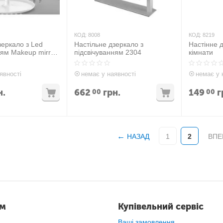
КОД:
8008
КОД:
8219
зеркало з Led
Настільне дзеркало з
Настінне 
ням Makeup mirror
підсвічуванням 2304
кімнати
явності
немає у наявності
немає у 
н.
662
грн.
149
г
00
00
НАЗАД
1
2
ВПЕ
ам
Купівельний сервіс
Ваші замовлення