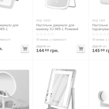
КОД:
10020
КОД:
1394
зеркало для
Настільне дзеркало для
Настільне
989-1
макіяжу XJ-989-1 Рожевий
підсвічув
явності
немає у наявності
немає у 
250
255
00
грн.
00
грн.
н.
144
грн.
145
г
00
00