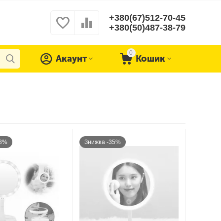
+380(67)512-70-45
+380(50)487-38-79
0
Акаунт
Кошик
43%
Знижка -35%