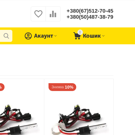
+380(67)512-70-45
+380(50)487-38-79
0
Акаунт
Кошик
%
10%
Знижка