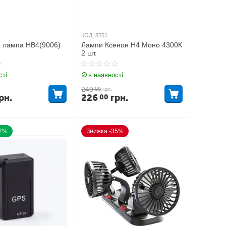
КОД:
8251
 лампа HB4(9006)
Лампи Ксенон H4 Моно 4300К
2 шт.
сті
в наявності
240
00
грн.
рн.
226
грн.
00
17%
Знижка -35%