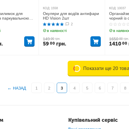
КОД:
1558
КОД:
10037
килимок для
Окуляри для водіїв антифари
Органайзе
з паркувальною
HD Vision 2шт
чорний із 
та тримачем
2
F01
і
в наявності
в наявно
149
1650
00
грн.
00
грн.
н.
59
грн.
1410
00
00
Показати ще 20 това
НАЗАД
1
2
3
4
5
6
7
8
ам
Купівельний сервіс