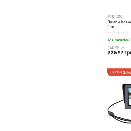
КОД:
8252
Лампи Ксен
2 шт.
в наявност
240
00
грн.
226
гр
00
10
Знижка