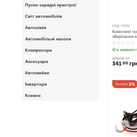
Пуско-зарядні пристрої
Світ автомобілів
КОД:
10052
Автохімія
Комплект чо
зберігання к
Автомобільні насоси
Чорний
в наявност
Компресори
370
00
грн.
Аксесуари
341
гр
00
Автомийки
Інвертори
2%
Знижка
Ксенон