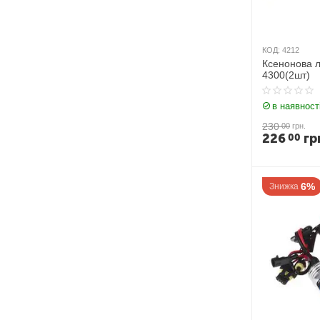
КОД:
4212
Ксенонова 
4300(2шт)
в наявност
230
00
грн.
226
гр
00
6%
Знижка