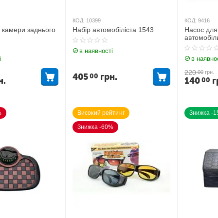
КОД:
10399
КОД:
9416
 камери заднього
Набір автомобіліста 1543
Насос для
автомобіл
ANDHA
в наявності
і
в наявно
220
00
грн.
405
грн.
00
н.
140
г
00
%
Високий рейтинг
Знижка -
Знижка -60%