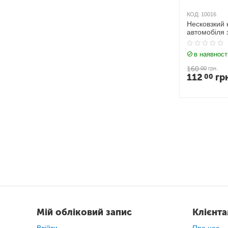
КОД:
10016
Несковзкий 
автомобіля 
табличкою 
телефону Z
в наявност
160
00
грн.
112
гр
00
Мій обліковий запис
Клієнт