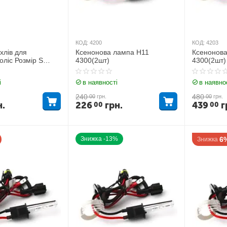
КОД:
4200
КОД:
4203
хлів для
Ксенонова лампа H11
Ксенонова
оліс Розмір S
4300(2шт)
4300(2шт)
і
в наявності
в наявно
240
480
00
грн.
00
грн.
н.
226
грн.
439
г
00
00
Знижка -13%
6
Знижка