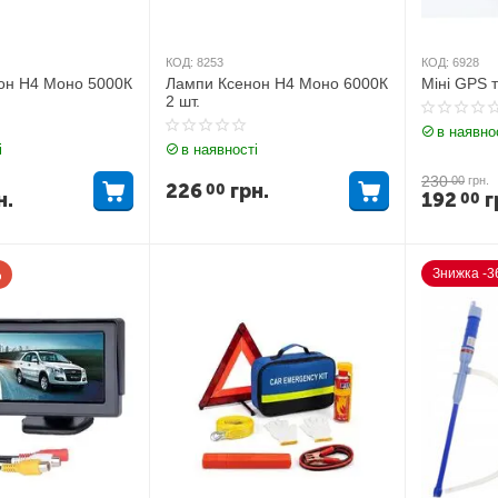
КОД:
8253
КОД:
6928
он H4 Моно 5000К
Лампи Ксенон H4 Моно 6000К
Міні GPS 
2 шт.
в наявно
і
в наявності
230
00
грн.
226
грн.
00
н.
192
г
00
%
Знижка -