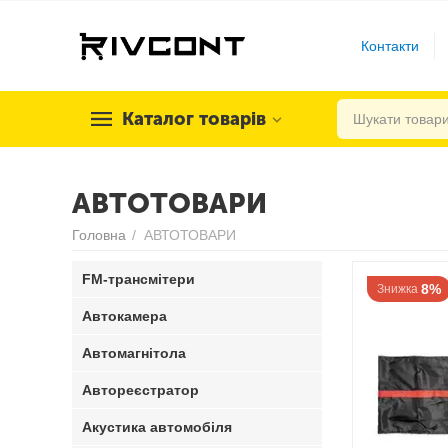
Контакти
Каталог товарів
АВТОТОВАРИ
Головна
/
АВТОТОВАРИ
FM-трансмітери
8%
Знижка
Автокамера
Автомагнітола
Автореєстратор
Акустика автомобіля