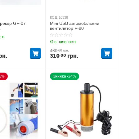
КОД:
10338
трекер GF-07
Міні USB автомобільний
вентилятор F-90
сті
в наявності
480
00
грн.
рн.
310
грн.
00
36%
Знижка -24%