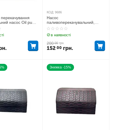
КОД:
9686
 перекачування
Насос
ьний насос Oil pump
паливоперекачувальний,
погружний D=38 24V,
алюмінієвий корпус, з
сті
в наявності
фільтром
200
00
грн.
рн.
152
грн.
00
15%
Знижка -15%