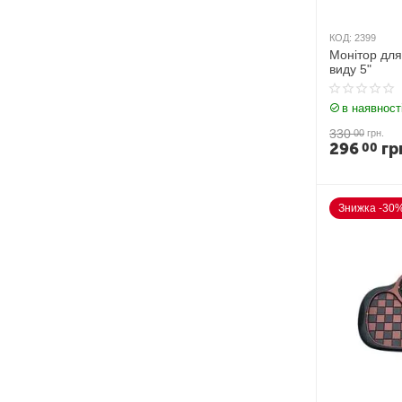
КОД:
2399
Монітор для
виду 5"
в наявност
330
00
грн.
296
гр
00
Знижка -30