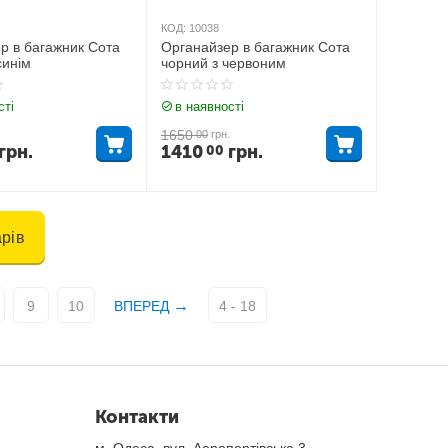
КОД:
10038
р в багажник Сота
Органайзер в багажник Сота
синім
чорний з червоним
сті
в наявності
1650
00
грн.
грн.
1410
грн.
00
рів
9
10
ВПЕРЕД
4 - 18
Контакти