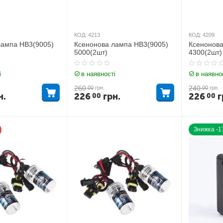
КОД:
4213
КОД:
4209
лампа HB3(9005)
Ксенонова лампа HB3(9005)
Ксенонова
5000(2шт)
4300(2шт)
і
в наявності
в наявно
260
240
00
грн.
00
грн.
н.
226
грн.
226
г
00
00
Знижка -