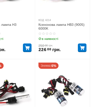
КОД:
4214
 лампа H3
Ксенонова лампа HB3 (9005)
6000K
сті
в наявності
250
00
грн.
рн.
226
грн.
00
%
6%
Знижка