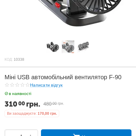
КОД:
10338
Міні USB автомобільний вентилятор F-90
Написати відгук
в наявності
310
грн.
00
480
00
грн.
Ви заощаджуєте:
170,00
грн.