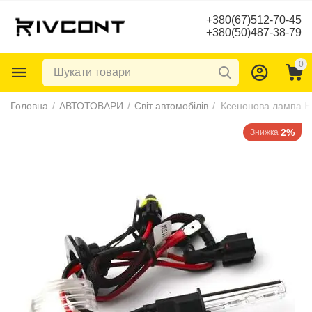
+380(67)512-70-45
+380(50)487-38-79
0
Головна
/
АВТОТОВАРИ
/
Світ автомобілів
/
Ксенонова лампа H
2%
Знижка