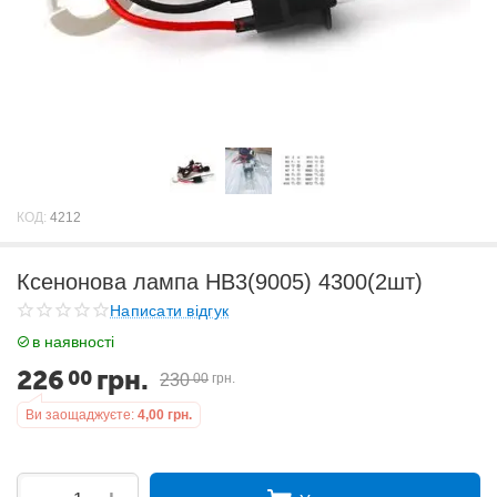
КОД:
4212
Ксенонова лампа HB3(9005) 4300(2шт)
Написати відгук
в наявності
226
грн.
00
230
00
грн.
Ви заощаджуєте:
4,00
грн.