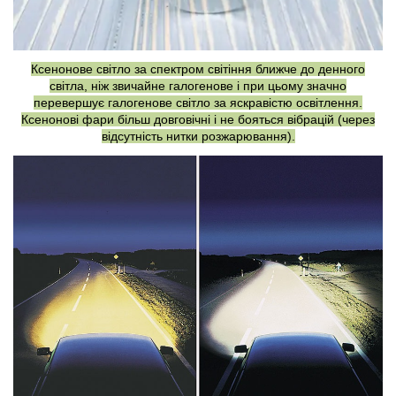
Ксенонове світло за спектром світіння ближче до денного
світла, ніж звичайне галогенове і при цьому значно
перевершує галогенове світло за яскравістю освітлення.
Ксенонові фари більш довговічні і не бояться вібрацій (через
відсутність нитки розжарювання).