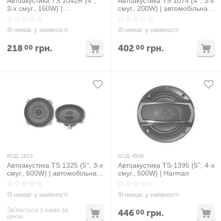
Автоакустика TS 1042R (4'',
Автоакустика TS 1074 (4'', 3-х
3-х смуг., 160W) |
смуг., 200W) | автомобільна
автомобільна акустика
акустика динаміки
динаміки автомобільні
автомобільні колонки
немає у наявності
немає у наявності
колонки
218
грн.
402
грн.
00
00
КОД:
1623
КОД:
4948
Автоакустика TS 1325 (5'', 3-х
Автоакустика TS-1395 (5'', 4-х
смуг., 600W) | автомобільна
смуг., 500W) | Harman
акустика динаміки
автомобільні колонки
немає у наявності
немає у наявності
Зв'яжіться з нами за
446
грн.
00
ціною