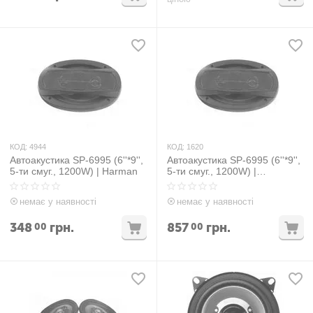
КОД:
4944
КОД:
1620
Автоакустика SP-6995 (6''*9'',
Автоакустика SP-6995 (6''*9'',
5-ти смуг., 1200W) | Harman
5-ти смуг., 1200W) |
автомобільна акустика
динаміки автомобільні
немає у наявності
немає у наявності
колонки
348
грн.
857
грн.
00
00