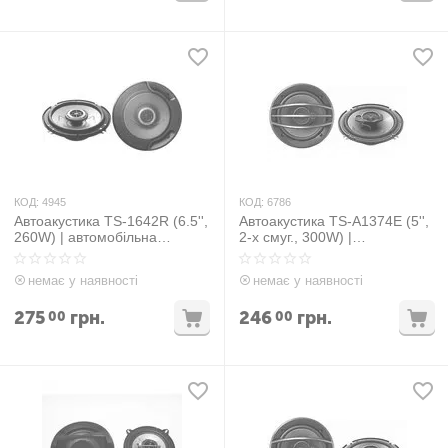
КОД:
4945
КОД:
6786
Автоакустика TS-1642R (6.5'',
Автоакустика TS-A1374E (5'',
260W) | автомобільна
2-х смуг., 300W) |
акустика динаміки
автомобільна акустика
автомобільні колонки
динаміки автомобільні
немає у наявності
немає у наявності
колонки
275
грн.
246
грн.
00
00