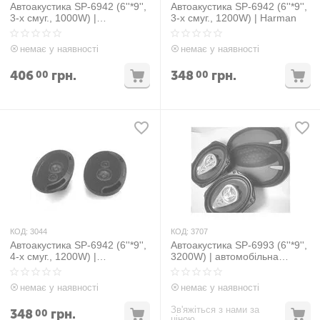
Автоакустика SP-6942 (6''*9'',
Автоакустика SP-6942 (6''*9'',
3-х смуг., 1000W) |
3-х смуг., 1200W) | Harman
автомобільна акустика
динаміки автомобільні
немає у наявності
немає у наявності
колонки
406
грн.
348
грн.
00
00
КОД:
3044
КОД:
3707
Автоакустика SP-6942 (6''*9'',
Автоакустика SP-6993 (6''*9'',
4-х смуг., 1200W) |
3200W) | автомобільна
автомобільна акустика
акустика динаміки
динаміки автомобільні
автомобільні колонки
немає у наявності
немає у наявності
колонки
Зв'яжіться з нами за
348
грн.
00
ціною