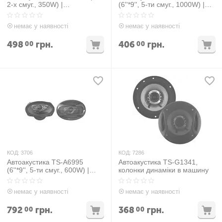
2-х смуг., 350W) |
(6''*9'', 5-ти смуг., 1000W) |
автомобільна акустика
автомобільна акустика
динаміки автомобільні
динаміки автомобільні
немає у наявності
немає у наявності
колонки
колонки
498
грн.
406
грн.
00
00
КОД:
3706
КОД:
7286
Автоакустика TS-A6995
Автоакустика TS-G1341,
(6''*9'', 5-ти смуг., 600W) |
колонки динаміки в машину
автомобільна акустика
динаміки автомобільні
немає у наявності
немає у наявності
колонки
792
грн.
368
грн.
00
00