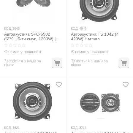
КОД:
3045
КОД:
4946
Автоакустика SPС-6902
Автоакустика TS 1042 (4
(6''*9'', 5-ти смуг., 1200W) |
420W) Harman
автомобільна акустика
динаміки автомобільні
немає у наявності
немає у наявності
колонки
Зв'яжіться з нами за
Зв'яжіться з нами за
ціною
ціною
КОД:
1621
КОД:
3218