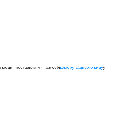
 моди і поставили ми теж собі
камеру заднього виду
у