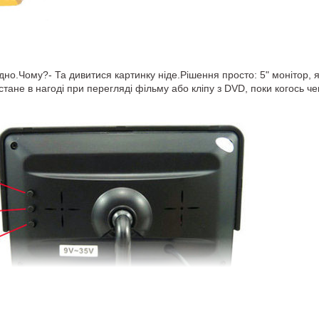
дно.Чому?- Та дивитися картинку ніде.Рішення просто: 5" монітор, я
 стане в нагоді при перегляді фільму або кліпу з DVD, поки когось че