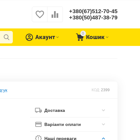
+380(67)512-70-45
+380(50)487-38-79
0
Акаунт
Кошик
дгук
КОД:
2399
Доставка
Варіанти оплати
Наші переваги