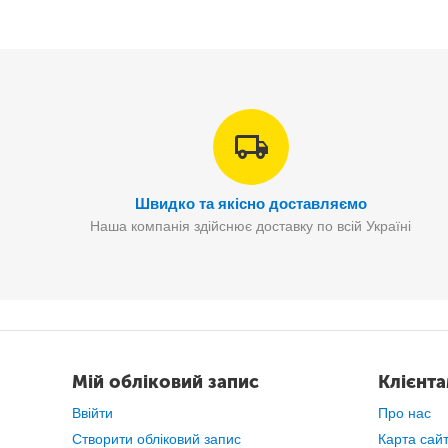
Швидко та якісно доставляємо
Наша компанія здійснює доставку по всій Україні
Портативний 5" TFT LCD монітор
Мій обліковий запис
Клієнт
Автоматичне перемикання PAL/NTSC
Можливість підключення камери високої роздільної зд
Ввійти
Про нас
Широкий кут огляду
Створити обліковий запис
Карта сай