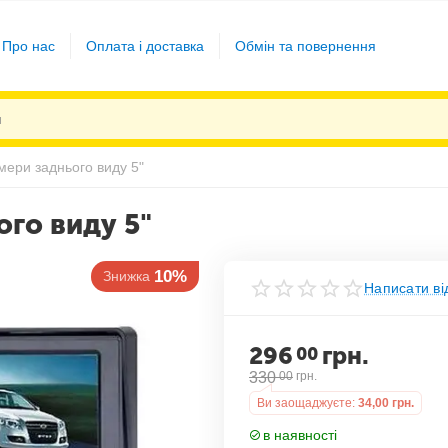
Про нас
Оплата і доставка
Обмін та повернення
мери заднього виду 5"
ого виду 5"
10%
Знижка
Написати ві
296
грн.
00
330
00
грн.
Ви заощаджуєте:
34,00
грн.
в наявності