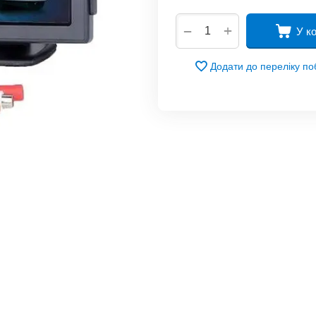
+
−
У к
Додати до переліку п