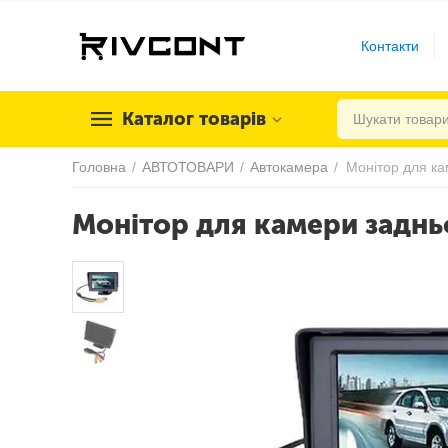
Контакти
Каталог товарів
Головна
/
АВТОТОВАРИ
/
Автокамера
/
Монітор для ка
Монітор для камери заднь