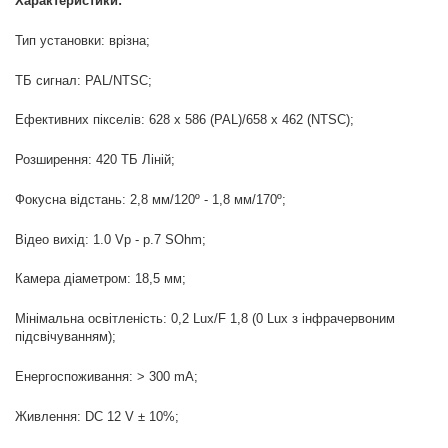
Характеристики:
Тип установки: врізна;
ТБ сигнал: PAL/NTSC;
Ефективних пікселів: 628 х 586 (PAL)/658 х 462 (NTSC);
Розширення: 420 ТБ Ліній;
Фокусна відстань: 2,8 мм/120º - 1,8 мм/170º;
Відео вихід: 1.0 Vp - p.7 SOhm;
Камера діаметром: 18,5 мм;
Мінімальна освітленість: 0,2 Lux/F 1,8 (0 Lux з інфрачервоним
підсвічуванням);
Енергоспоживання: > 300 mA;
Живлення: DC 12 V ± 10%;