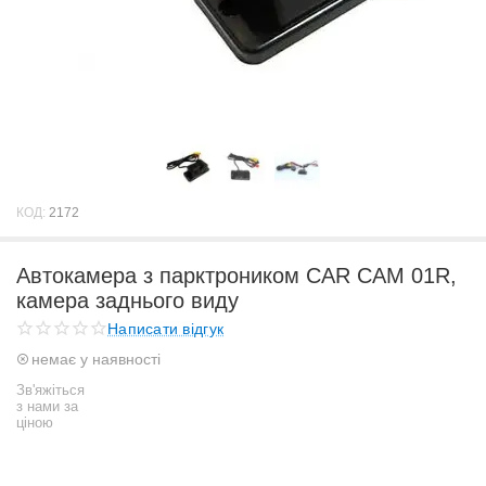
КОД:
2172
Автокамера з парктроником CAR CAM 01R,
камера заднього виду
Написати відгук
немає у наявності
Зв'яжіться
з нами за
ціною