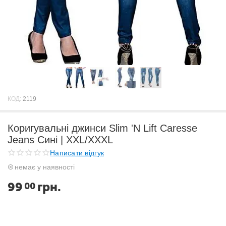
КОД:
2119
Коригувальні джинси Slim 'N Lift Caresse
Jeans Сині | XXL/XXXL
Написати відгук
немає у наявності
99
грн.
00