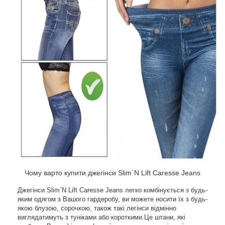
Чому варто купити джегінси Slim`N Lift Caresse Jeans
Джегінси Slim`N Lift Caresse Jeans легко комбінується з будь-
яким одягом з Вашого гардеробу, ви можете носити їх з будь-
якою блузою, сорочкою, також такі легінси відмінно
виглядатимуть з туніками або короткими.Це штани, які