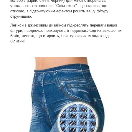
кольорів (сірий, синій, чорний) для жінок створена за
унікальною технологією "Слім текст" - це тканина, що
стискає, з підтримуючим ефектом робить вашу фігуру
стрункішою.
Легінси з джинсовим дизайном підкреслять переваги вашої
фігури, і водночас приховують її недоліки.Жодних звисаючих
боків, живота, що стирчить, і виступаючих складок від
білизни!