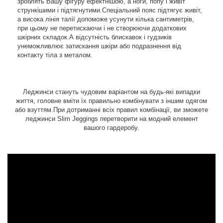
зроблять Вашу фігуру ефектнішою, а ноги, попу і живіт
стрункішими і підтягнутими.Спеціальний пояс підтягує живіт,
а висока лінія талії допоможе усунути кілька сантиметрів,
при цьому не перетискаючи і не створюючи додаткових
шкірних складок.А відсутність блискавок і гудзиків
унеможливлює затискання шкіри або подразнення від
контакту тіла з металом.
Леджинси стануть чудовим варіантом на будь-які випадки
життя, головне вміти їх правильно комбінувати з іншим одягом
або взуттям.При дотриманні всіх правил комбінації, ви зможете
леджинси Slim Jeggings перетворити на модний елемент
вашого гардеробу.