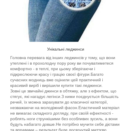
Унікальні леджинси
Головна перевага від інших леджинсів у тому, що вони
утеплені і в прохолодну пору року ви почуватиметеся
комфортно - в теплі, при цьому зберігаючи і
підкреслюючи красу і грацію своєї фігури.Багато
сучасних модниць вже оцінили цей практичний і
красивий виріб і вирішили купити такі леджинси.
Зовні це звичайні джинси в обтяжку, але з ефектом, що
стягує, які нагадує легінси.З ними поєднується більшість
речей, їх можна зарахувати до класичної категорії,
незважаючи на молодіжний фасон.Еластичний матеріал
не вимагає складного догляду, при своїй ефектності -
роблять ноги стрункішими без особливих зусиль, а вони
будуть набагато довше.Не потрібно мучити себе дієтами
та вправами – результат буде досягнутий миттєво.