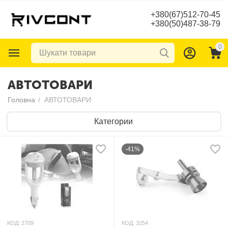
+380(67)512-70-45
+380(50)487-38-79
0
АВТОТОВАРИ
Головна
/
АВТОТОВАРИ
Категории
-41%
КОД:
2709
КОД:
3254