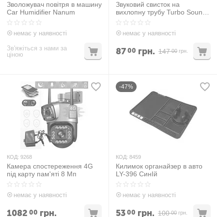
Зволожувач повітря в машину
Звуковий свисток на
Car Humidifier Nanum
вихлопну трубу Turbo Sound
Синій
немає у наявності
немає у наявності
Зв'яжіться з нами за
87
грн.
00
147
00
грн.
ціною
-47%
КОД:
9268
КОД:
8459
Камера спостереження 4G
Килимок органайзер в авто
під карту пам'яті 8 Мп
LY-396 СинІй
немає у наявності
немає у наявності
1082
грн.
53
грн.
00
00
100
00
грн.