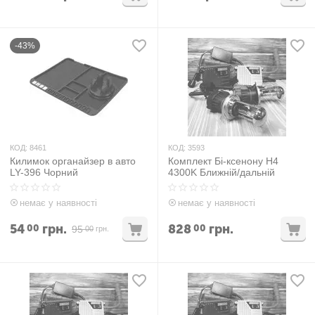
-43%
КОД:
8461
КОД:
3593
Килимок органайзер в авто
Комплект Бі-ксенону H4
LY-396 Чорний
4300K Ближній/дальній
немає у наявності
немає у наявності
54
грн.
828
грн.
00
00
95
00
грн.