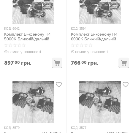
КОД:
6042
КОД:
3594
Комплект Бі-ксенону H4
Комплект Бі-ксенону H4
5000K Ближній/дальній
6000K Ближній/дальній
немає у наявності
немає у наявності
897
грн.
766
грн.
00
00
КОД:
3579
КОД:
3577