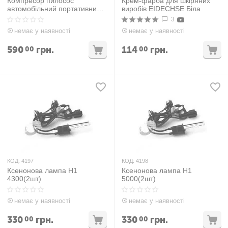
Компресор пилосос
Крем-фарба для шкіряних
автомобільний портативний
виробів EIDECHSE Біла
ручний з механічним
3
манометром 4 в 1 LY 8801
немає у наявності
немає у наявності
590
грн.
114
грн.
00
00
КОД:
4197
КОД:
4198
Ксенонова лампа H1
Ксенонова лампа H1
4300(2шт)
5000(2шт)
немає у наявності
немає у наявності
330
грн.
330
грн.
00
00