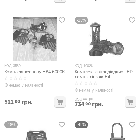
-23%
КОД:
3589
КОД:
10028
Комплект ксенону HB4 6000K
Комплект світлодіодних LED
ламп з лінзою H4
немає у наявності
немає у наявності
950
00
грн.
511
грн.
00
734
грн.
00
-18%
-49%