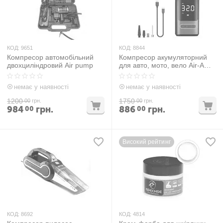
КОД:
9651
КОД:
8844
Компресор автомобільний
Компресор акумуляторний
двохциліндровий Air pump
для авто, мото, вело Air-A
8466
немає у наявності
немає у наявності
1200
1750
00
грн.
00
грн.
984
грн.
886
грн.
00
00
Високий рейтинг
КОД:
8692
КОД:
4814