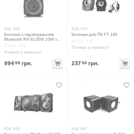
КОД:
7596
КОД:
7518
Колонка з підсвічуванням
Колонки для ПК FT 185
Bluetooth RX-8135W 10W з
мікрофоном
немає у наявності
немає у наявності
994
грн.
237
грн.
00
00
КОД:
3528
КОД:
3957