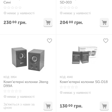
Сині
SD-003
немає у наявності
немає у наявності
230
грн.
204
грн.
00
00
КОД:
3954
КОД:
4940
Комп'ютерні колонки Jiteng
Комп'ютерні колонки SG-D18
D99A
немає у наявності
немає у наявності
Зв'яжіться з нами за
130
грн.
00
ціною