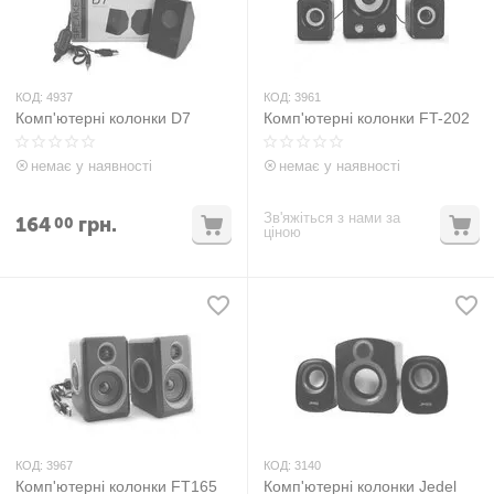
КОД:
4937
КОД:
3961
Комп'ютерні колонки D7
Комп'ютерні колонки FT-202
немає у наявності
немає у наявності
Зв'яжіться з нами за
164
грн.
00
ціною
КОД:
3967
КОД:
3140
Комп'ютерні колонки FT165
Комп'ютерні колонки Jedel