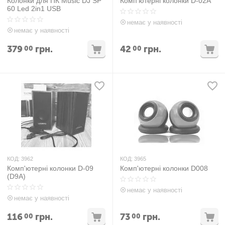
Колонки для ПК Music DJ SP
Комп'ютерні колонки D-02A
60 Led 2in1 USB
немає у наявності
немає у наявності
379
грн.
42
грн.
00
00
КОД:
3962
КОД:
3965
Комп'ютерні колонки D-09
Комп'ютерні колонки D008
(D9A)
немає у наявності
немає у наявності
116
грн.
73
грн.
00
00