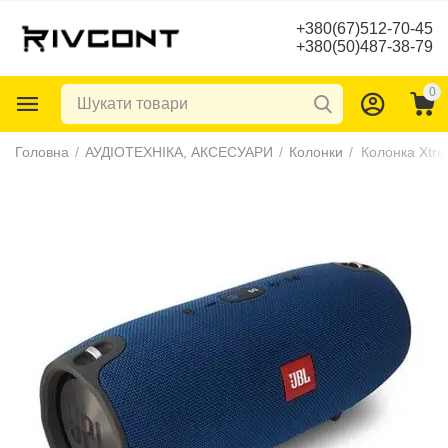
+380(67)512-70-45
+380(50)487-38-79
0
Головна
/
АУДІОТЕХНІКА, АКСЕСУАРИ
/
Колонки
/
Колонка Xtre