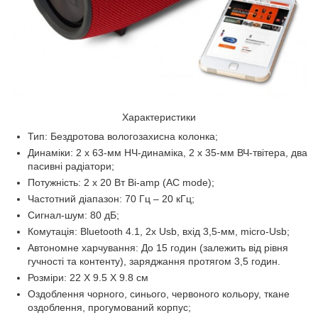
Характеристики
Тип: Бездротова вологозахисна колонка;
Динаміки: 2 x 63-мм НЧ-динаміка, 2 x 35-мм ВЧ-твітера, два
пасивні радіатори;
Потужність: 2 x 20 Вт Bi-amp (AC mode);
Частотний діапазон: 70 Гц – 20 кГц;
Сигнал-шум: 80 дБ;
Комутація: Bluetooth 4.1, 2х Usb, вхід 3,5-мм, micro-Usb;
Автономне харчування: До 15 годин (залежить від рівня
гучності та контенту), заряджання протягом 3,5 годин.
Розміри: 22 X 9.5 X 9.8 см
Оздоблення чорного, синього, червоного кольору, ткане
оздоблення, прогумований корпус;