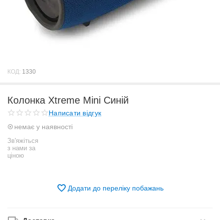
КОД:
1330
Колонка Xtreme Mini Синій
Написати відгук
немає у наявності
Зв'яжіться
з нами за
ціною
Додати до переліку побажань