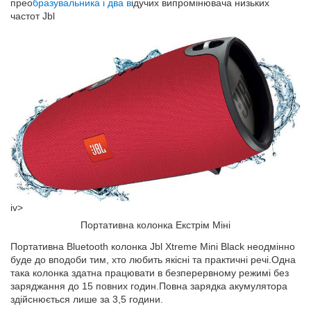
прео
бразувальника і два в
ідучих випромінювача низьких
частот Jbl
iv>
Портативна колонка Екстрім Міні
Портативна Bluetooth колонка Jbl Xtreme Mini Black неодмінно
буде до вподоби тим, хто любить якісні та практичні речі.Одна
така колонка здатна працювати в безперервному режимі без
заряджання до 15 повних годин.Повна зарядка акумулятора
здійснюється лише за 3,5 години.