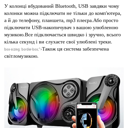
У колонці вбудований Bluetooth, USB завдяки чому
колонки можна підключати не тільки до комп'ютера,
а й до телефону, планшета, mp3 плеєра.Або просто
підключити USB-накопичувач з вашою улюбленою
музикою.Все підключається швидко і зручно, всього
кілька секунд і ви слухаєте свої улюблені треки.
Також ця система забезпечена
box-sizing: border-box;">
світломузикою.