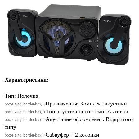
Характеристики:
Тип: Полочна
Призначення: Комплект акустики
box-sizing: border-box;">
Тип акустичної системи: Активна
box-sizing: border-box;">
Акустичне оформлення: Відкритого
box-sizing: border-box;">
типу
Сабвуфер + 2 колонки
box-sizing: border-box;">