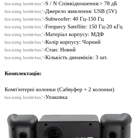
S / N Співвідношення:> 78 дБ
box-sizing: border-box;">
Джерело живлення: USB (5V)
box-sizing: border-box;">
Subwoofer: 40 Гц-150 Гц
box-sizing: border-box;">
Frequecy Satellite: 150 Гц-20 кГц
box-sizing: border-box;">
Матеріал корпусу: МДФ
box-sizing: border-box;">
Колір корпусу: Чорний
box-sizing: border-box;">
Стан: Новий
box-sizing: border-box;">
Кількість динаміків: 3 шт.
box-sizing: border-box;">
Комплектація:
Комп'ютерні колонки (Сабвуфер + 2 колонки)
Упаковка
box-sizing: border-box;">