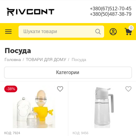
+380(67)512-70-45
+380(50)487-38-79
0
Посуда
Головна
/
ТОВАРИ ДЛЯ ДОМУ
/
Посуда
Категории
-38%
КОД:
7924
КОД:
9456