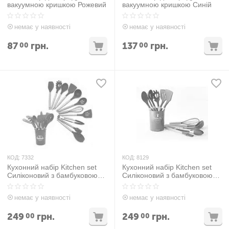
вакуумною кришкою Рожевий
вакуумною кришкою Синій
немає у наявності
немає у наявності
87
грн.
137
грн.
00
00
КОД:
7332
КОД:
8129
Кухонний набір Kitchen set
Кухонний набір Kitchen set
Силіконовий з бамбуковою
Силіконовий з бамбуковою
ручкою 12 предметів
ручкою 12 предметів Сірий
немає у наявності
немає у наявності
249
грн.
249
грн.
00
00