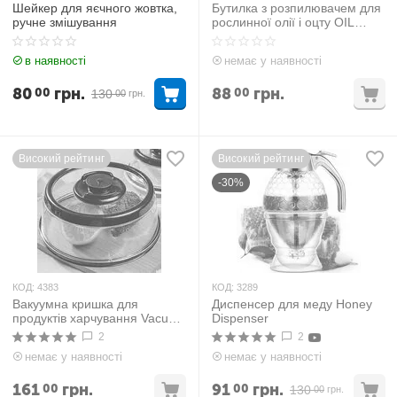
Шейкер для яєчного жовтка,
Бутилка з розпилювачем для
ручне змішування
рослинної олії і оцту OIL
Bottle
в наявності
немає у наявності
80
грн.
88
грн.
00
00
130
00
грн.
Високий рейтинг
Високий рейтинг
-30%
КОД:
4383
КОД:
3289
Вакуумна кришка для
Диспенсер для меду Honey
продуктів харчування Vacuum
Dispenser
Food
2
2
немає у наявності
немає у наявності
161
грн.
91
грн.
00
00
130
00
грн.