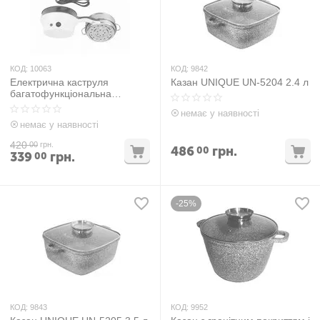
КОД:
10063
КОД:
9842
Електрична каструля
Казан UNIQUE UN-5204 2.4 л
багатофункціональна
пароварка Enjoy delicious
немає у наявності
food 18 см
немає у наявності
420
00
грн.
486
грн.
00
339
грн.
00
-25%
КОД:
9843
КОД:
9952