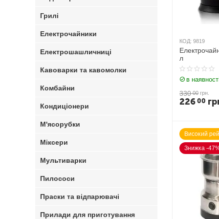
Грилі
Електрочайники
КОД:
9819
Електрочай
Електрошашличниці
л
Кавоварки та кавомолки
в наявност
Комбайни
330
00
грн.
226
гр
00
Кондиціонери
М'ясорубки
Високий рей
Міксери
Знижка -47
Мультиварки
Пилососи
Праски та відпарювачі
Прилади для приготування