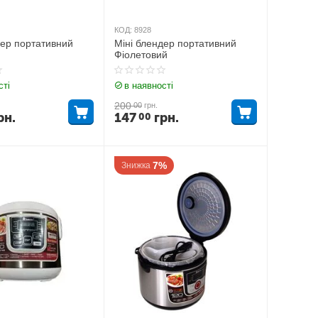
КОД:
8928
дер портативний
Міні блендер портативний
Фіолетовий
сті
в наявності
200
00
грн.
рн.
147
грн.
00
7%
Знижка