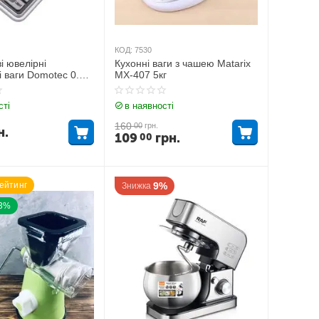
КОД:
7530
і ювелірні
Кухонні ваги з чашею Matarix
 ваги Domotec 0.1 –
MX-407 5кг
сті
в наявності
160
00
грн.
н.
109
грн.
00
ейтинг
9%
Знижка
23%