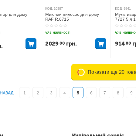
КОД:
10387
КОД:
9841
ятор для дому
Миючий пилосос для дому
Мультива
RAF R.8715
7727 5 л 
приготува
і
в наявності
в наявно
2029
грн.
914
г
00
00
н.
Показати ще 20 това
НАЗАД
1
2
3
4
5
6
7
8
9
ам
Купівельний сервіс