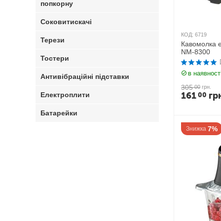
попкорну
Соковитискачі
КОД:
6719
Терези
Кавомолка е
NM-8300
Тостери
в наявност
Антивібраційні підставки
305
00
грн.
161
гр
00
Електроплити
Батарейки
7%
Знижка