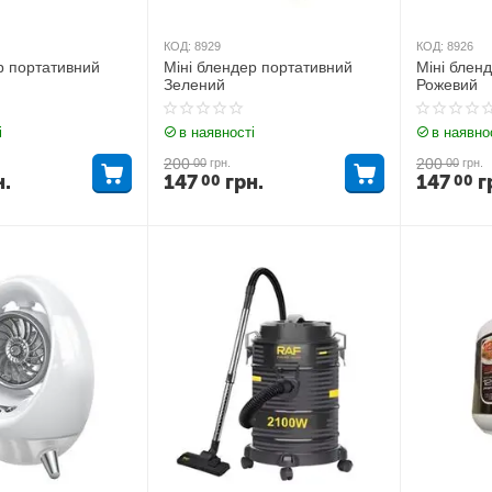
КОД:
8929
КОД:
8926
р портативний
Міні блендер портативний
Міні блен
Зелений
Рожевий
і
в наявності
в наявно
200
200
00
грн.
00
грн.
н.
147
грн.
147
г
00
00