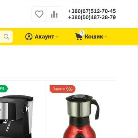
+380(67)512-70-45
+380(50)487-38-79
0
Акаунт
Кошик
13%
9%
Знижка