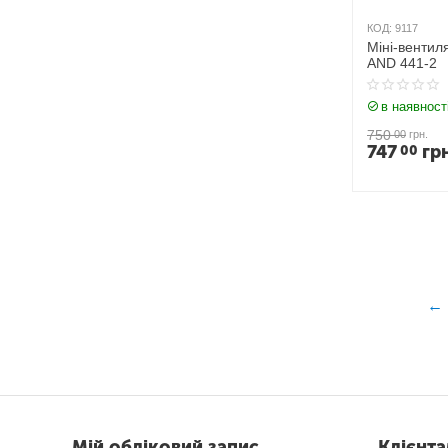
КОД:
9117
Міні-вентил
AND 441-2
в наявност
750
00
грн.
747
гр
00
Мій обліковий запис
Клієнт