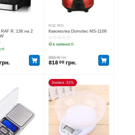
КОД:
9511
 RАF R. 136 на 2
Кавомолка Domotec MS-1108
0W
в наявності
сті
900
00
грн.
грн.
818
грн.
00
Знижка -32%