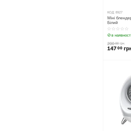
КОД:
8927
Міні бленде
Білий
в наявност
200
00
грн.
147
гр
00