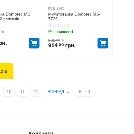
КОД:
9142
рка Domotec MS
Мультиварка Domotec MS-
12 режимів
7726
ння Біла 6799
сті
в наявності
985
00
грн.
рн.
914
грн.
00
рів
10
11
12
ВПЕРЕД
6 - 20
Контакти