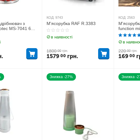
КОД:
9743
КОД:
2563
дрібнювач з
М'ясорубка RAF R.3383
М'ясорубка
tec MS-7041 600
function m
в наявності
і
в наявно
1800
220
00
грн.
00
грн.
н.
1579
грн.
169
г
00
00
%
Знижка -27%
Знижка -