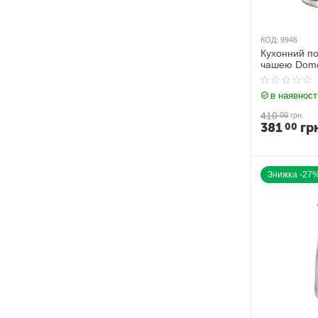
КОД:
9946
Кухонний по
чашею Domo
Вт 3 л
в наявност
410
00
грн.
381
гр
00
Знижка -27