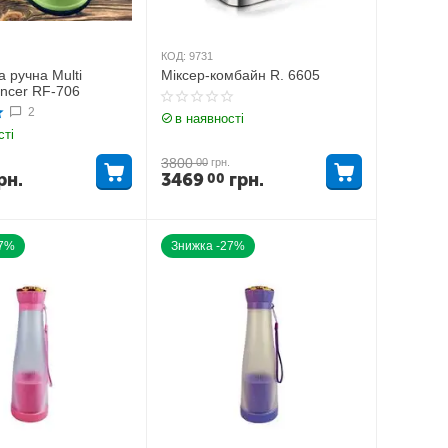
КОД:
9731
 ручна Multi
Міксер-комбайн R. 6605
incer RF-706
2
в наявності
сті
3800
00
грн.
рн.
3469
грн.
00
27%
Знижка -27%