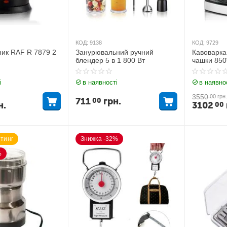
КОД:
9138
КОД:
9729
ник RAF R 7879 2
Занурювальний ручний
Кавоварка
блендер 5 в 1 800 Вт
чашки 85
і
в наявності
в наявно
3550
00
грн.
711
грн.
00
н.
3102
00
тинг
Знижка -32%
%