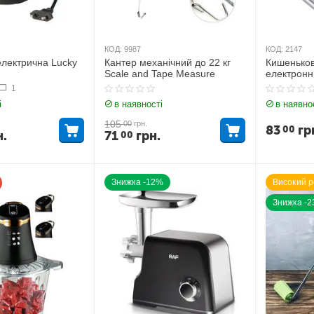
КОД:
9987
КОД:
2147
лектрична Lucky
Кантер механічний до 22 кг
Кишеньков
Scale and Tape Measure
електронні
100 грам
1
і
в наявності
в наявно
105
00
грн.
83
гр
00
н.
71
грн.
00
Знижка -12%
Високий р
Знижка -