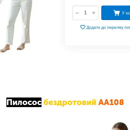
+
−
У к
Додати до переліку п
Пилосос
бездротовий
AA108