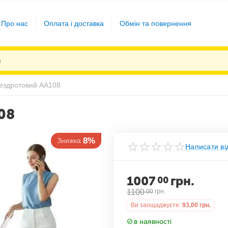
Про нас
Оплата і доставка
Обмін та повернення
ездротовий AA108
08
8%
Знижка
Написати ві
1007
грн.
00
1100
00
грн.
Ви заощаджуєте:
93,00
грн.
в наявності