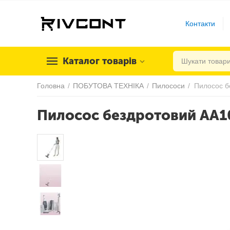
Контакти
Каталог товарів
Головна
/
ПОБУТОВА ТЕХНІКА
/
Пилососи
/
Пилосос б
Пилосос бездротовий AA1