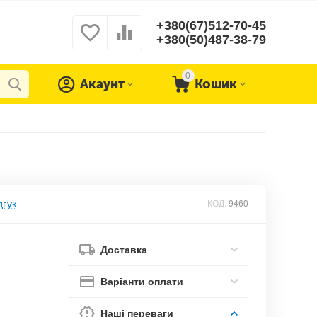
+380(67)512-70-45
+380(50)487-38-79
0
Акаунт
Кошик
дгук
КОД:
9460
Доставка
Варіанти оплати
Наші переваги