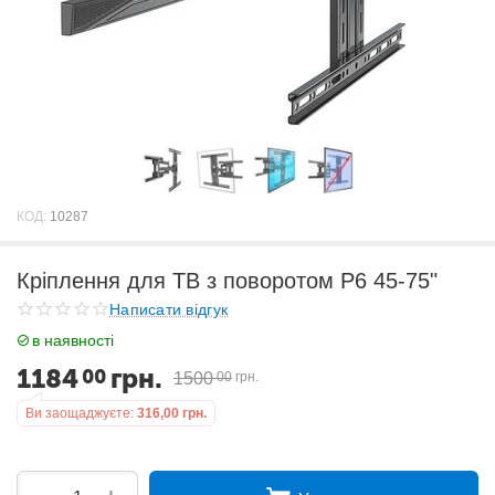
КОД:
10287
Кріплення для ТВ з поворотом P6 45-75"
Написати відгук
в наявності
1184
грн.
00
1500
00
грн.
Ви заощаджуєте:
316,00
грн.