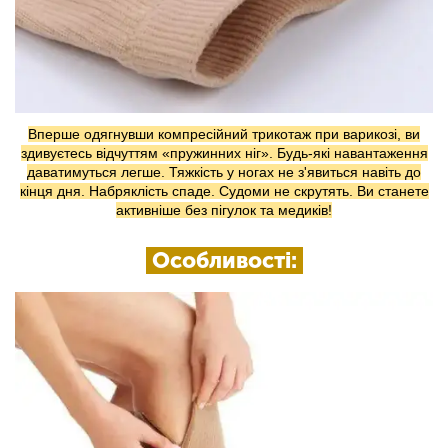
Вперше одягнувши компресійний трикотаж при варикозі, ви
здивуєтесь відчуттям «пружинних ніг». Будь-які навантаження
даватимуться легше. Тяжкість у ногах не з'явиться навіть до
кінця дня. Набряклість спаде. Судоми не скрутять. Ви станете
активніше без пігулок та медиків!
Особливості: