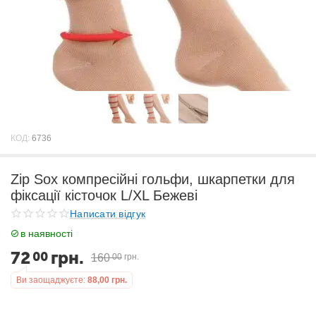
КОД:
6736
Zip Sox компресійні гольфи, шкарпетки для
фіксації кісточок L/XL Бежеві
Написати відгук
в наявності
72
грн.
00
160
00
грн.
Ви заощаджуєте:
88,00
грн.