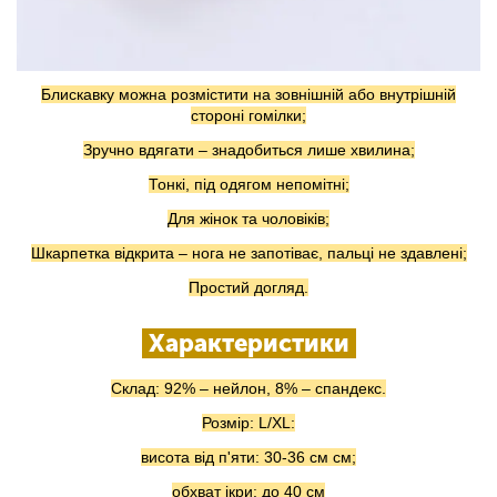
Блискавку можна розмістити на зовнішній або внутрішній
стороні гомілки;
Зручно вдягати – знадобиться лише хвилина;
Тонкі, під одягом непомітні;
Для жінок та чоловіків;
Шкарпетка відкрита – нога не запотіває, пальці не здавлені;
Простий догляд.
Характеристики
Склад: 92% – нейлон, 8% – спандекс.
Розмір: L/XL:
висота від п'яти: 30-36 см см;
обхват ікри: до 40 см