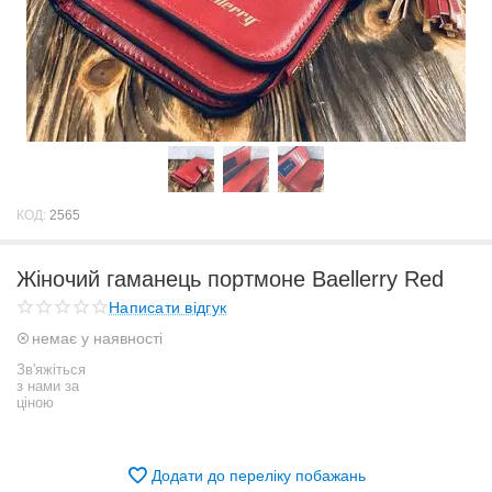
КОД:
2565
Жіночий гаманець портмоне Baellerry Red
Написати відгук
немає у наявності
Зв'яжіться
з нами за
ціною
Додати до переліку побажань