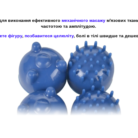
для виконання ефективного
механічного масажу
м'язових ткани
частотою та амплітудою.
ете фігуру
,
позбавитеся целюліту
, болі в тілі швидше та деше