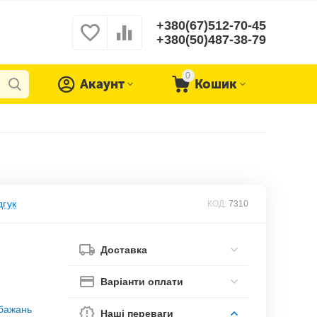
+380(67)512-70-45
+380(50)487-38-79
0
Акаунт
Кошик
дгук
КОД:
7310
Доставка
Варіанти оплати
обажань
Наші переваги