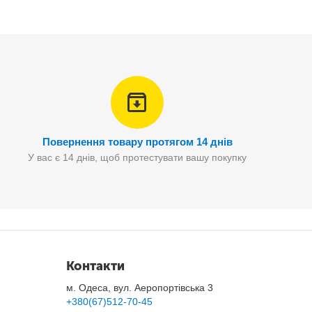
іпшення роботи кровоносної системи, прискорення
у важкодоступних місцях.
ажера.
Повернення товару протягом 14 днів
У вас є 14 днів, щоб протестувати вашу покупку
цінній роботі навіть у проблемних місцях.
к, побороти застійні явища, посилити обмін речовин
Контакти
вається приплив життєвої енергії і сил.
м. Одеса, вул. Аеропортівська 3
+380(67)512-70-45