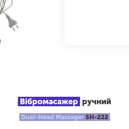
Вібромасажер
ручний
Dual-Head Massager
SH-222