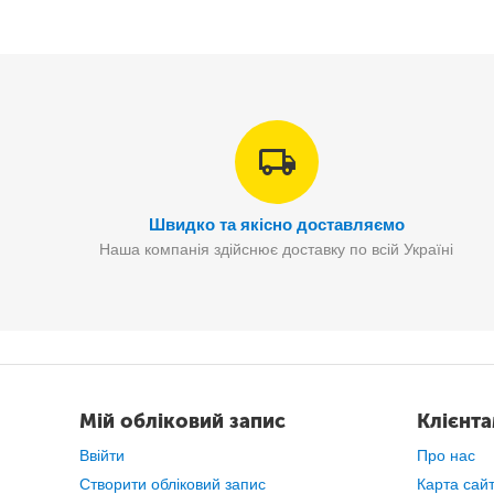
Регулярне застосування
масажера
сприяє максим
Конструкція
масажера
доз
Потуж
Швидко та якісно доставляємо
Наша компанія здійснює доставку по всій Україні
Прилад для виконання сеансів
точкового м
Регулярне виконання масажних процедур допомага
Мій обліковий запис
Клієнт
В результаті відбувається значне поліп
Ввійти
Про нас
Створити обліковий запис
Карта сай