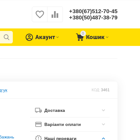
+380(67)512-70-45
+380(50)487-38-79
0
Акаунт
Кошик
дгук
КОД:
3461
Доставка
Варіанти оплати
обажань
Наші переваги