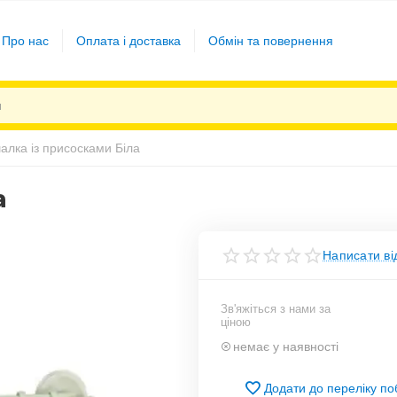
Про нас
Оплата і доставка
Обмін та повернення
алка із присосками Біла
а
Написати ві
Зв'яжіться з нами за
ціною
немає у наявності
Додати до переліку п